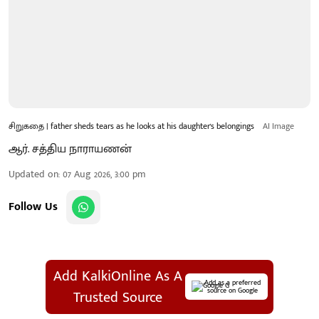
சிறுகதை | father sheds tears as he looks at his daughter's belongings
AI Image
ஆர். சத்திய நாராயணன்
Updated on
:
07 Aug 2026, 3:00 pm
Follow Us
Add KalkiOnline As A
Add as a preferred
source on Google
Trusted Source