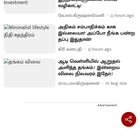
வழிகாட்டி!
கே.எஸ்.கிருஷ்ணவேனி
22 hours ago
அதிகம் சம்பாதிச்சும் காசு
இல்லையா? அப்போ நீங்க பண்ற
தப்பு இதுதான்!
கிரி கணபதி
22 hours ago
ஆடி வெள்ளியில் ஆறுதல்
அளித்த தங்கம்.! இன்றைய
விலை நிலவரம் இதோ.!
ரா.வ.பாலகிருஷ்ணன்
07 Aug 2026
Advertisement