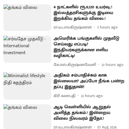
4 நாட்களில் ரூ.6,120 உயர்வு..!
இல்லத்தரசிகளுக்கு இடியை
இறக்கிய தங்கம் விலை.!
ரா.வ.பாலகிருஷ்ணன்
5 hours ago
அமெரிக்க பங்குகளில் முதலீடு
செய்வது எப்படி?
இந்தியர்களுக்கான எளிய
வழிகாட்டி!
கே.எஸ்.கிருஷ்ணவேனி
22 hours ago
அதிகம் சம்பாதிச்சும் காசு
இல்லையா? அப்போ நீங்க பண்ற
தப்பு இதுதான்!
கிரி கணபதி
22 hours ago
ஆடி வெள்ளியில் ஆறுதல்
அளித்த தங்கம்.! இன்றைய
விலை நிலவரம் இதோ.!
ரா.வ.பாலகிருஷ்ணன்
07 Aug 2026