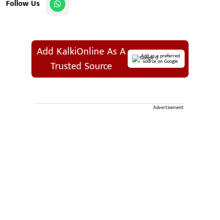
Follow Us
Add KalkiOnline As A
Add as a preferred
source on Google
Trusted Source
Advertisement