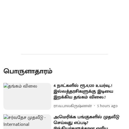
பொருளாதாரம்
4 நாட்களில் ரூ.6,120 உயர்வு..!
இல்லத்தரசிகளுக்கு இடியை
இறக்கிய தங்கம் விலை.!
ரா.வ.பாலகிருஷ்ணன்
5 hours ago
அமெரிக்க பங்குகளில் முதலீடு
செய்வது எப்படி?
இந்தியர்களுக்கான எளிய