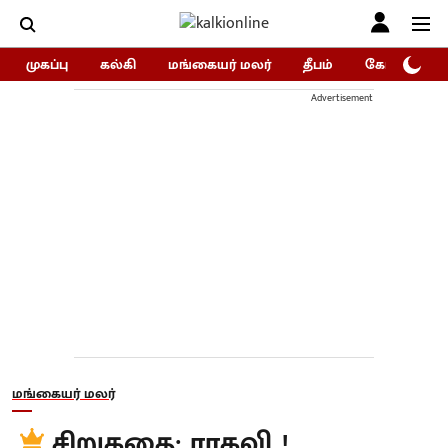
முகப்பு
கல்கி
மங்கையர் மலர்
தீபம்
கோகுலம்/Go
Advertisement
மங்கையர் மலர்
சிறுகதை: ராகவி..!