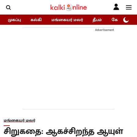
முகப்பு
கல்கி
மங்கையர் மலர்
தீபம்
கோகுலம்/Go
Advertisement
மங்கையர் மலர்
சிறுகதை: ஆகச்சிறந்த ஆயுள்