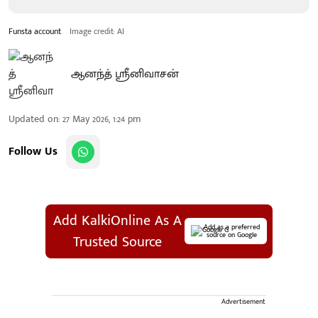
Funsta account
Image credit: AI
ஆனந்த் ஸ்ரீனிவாசன்
Updated on
:
27 May 2026, 1:24 pm
Follow Us
Add KalkiOnline As A
Add as a preferred
source on Google
Trusted Source
Advertisement