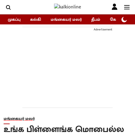
முகப்பு
கல்கி
மங்கையர் மலர்
தீபம்
கோகுலம்/Go
Advertisement
மங்கையர் மலர்
உங்க பிள்ளைங்க மொபைல்ல