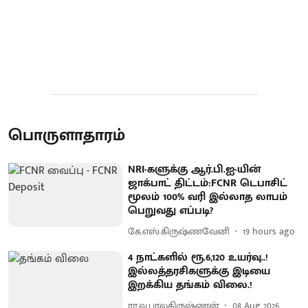
பொருளாதாரம்
NRI-களுக்கு ஆர்.பி.ஐ-யின்
ஜாக்பாட் திட்டம்:FCNR டெபாசிட்
மூலம் 100% வரி இல்லாத லாபம்
பெறுவது எப்படி?
கே.எஸ்.கிருஷ்ணவேனி
19 hours ago
4 நாட்களில் ரூ.6,120 உயர்வு..!
இல்லத்தரசிகளுக்கு இடியை
இறக்கிய தங்கம் விலை.!
ரா.வ.பாலகிருஷ்ணன்
08 Aug 2026