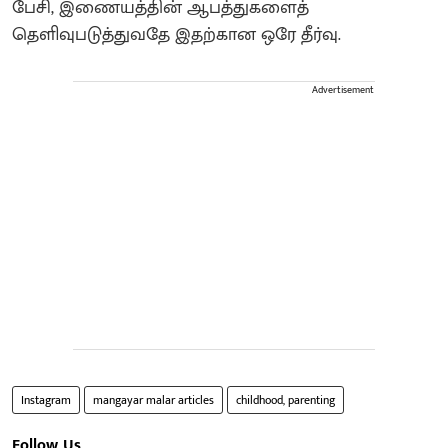
பேசி, இணையத்தின் ஆபத்துகளைத்
தெளிவுபடுத்துவதே இதற்கான ஒரே தீர்வு.
Advertisement
Instagram
mangayar malar articles
childhood, parenting
Follow Us