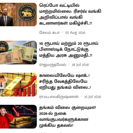
ரெப்போ வட்டியில்
மாற்றமில்லை: ரிசர்வ் வங்கி
அறிவிப்பால் வங்கி
கடனாளர்கள் மகிழ்ச்சி..!!
சேலம் சுபா
05 Aug 2026
10 ரூபாய் மற்றும் 20 ரூபாய்
பிளாஸ்டிக் நோட்டுக்கு
மத்திய அரசு அனுமதி..!!
ராஜமருதவேல்
28 Jul 2026
காலையிலேயே ஷாக்..!
சரிந்த வேகத்திலேயே
ஏறியது தங்கம் விலை..!
ரா.வ.பாலகிருஷ்ணன்
25 Jul 2026
தங்கம் விலை குறையுமா?
2026-ல் நகை
வாங்குபவர்களுக்கான
முக்கிய தகவல்!