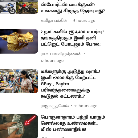
ஸ்போர்ட்ஸ் பைக்குகள்:
உங்களது சிறந்த தேர்வு எது?
கவிதா பக்கிள்
6 hours ago
2 நாட்களில் ரூ.4,400 உயர்வு.!
தங்கத்திற்கும் இனி தனி
பட்ஜெட் போடனும் போல.!
ரா.வ.பாலகிருஷ்ணன்
12 hours ago
மக்களுக்கு அடுத்த ஷாக்..!
இனி ₹2000-க்கு மேற்பட்ட
GPay , Paytm
பரிவர்த்தனைகளுக்கு
கூடுதல் கட்டணம்..?
ராஜமருதவேல்
15 hours ago
பொருளாதாரம் பற்றி யாரும்
சொல்லாத உண்மைகள்...
மிஸ் பண்ணாதீங்க!