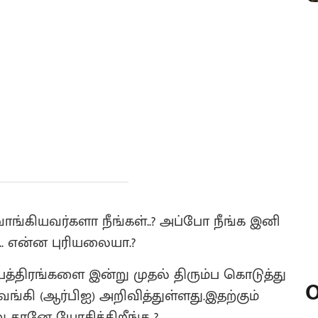
வாங்கியவர்களா நீங்கள்..? அப்போ நீங்க இனி
. என்ன புரியலையா.?
பத்திரங்களை இன்று முதல் திரும்ப கொடுத்து
O
்கி (ஆர்பிஐ) அறிவித்துள்ளது.இதற்கும்
று தானே யோசிக்கிறீங்க..?