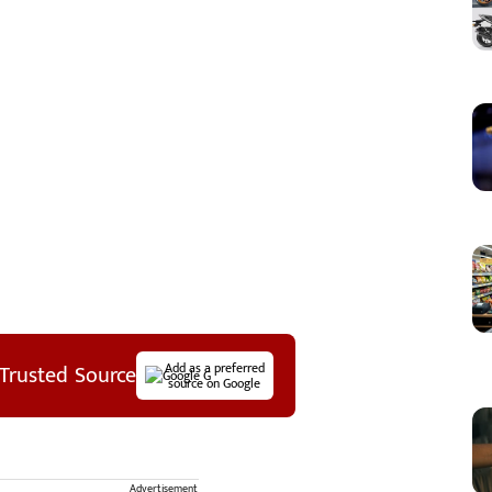
Trusted Source
Add as a preferred
source on Google
Advertisement