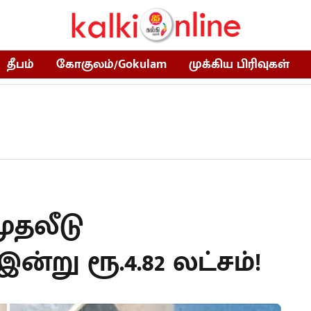
தீபம்
கோகுலம்/Gokulam
முக்கிய பிரிவுகள்
முதலீடு
ன்று ரூ.4.82 லட்சம்!