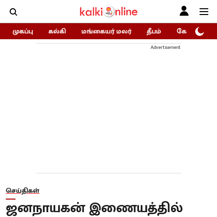
முகப்பு
கல்கி
மங்கையர் மலர்
தீபம்
கோகுலம்/Go
Advertisement
செய்திகள்
ஜனநாயகன் இணையத்தில்