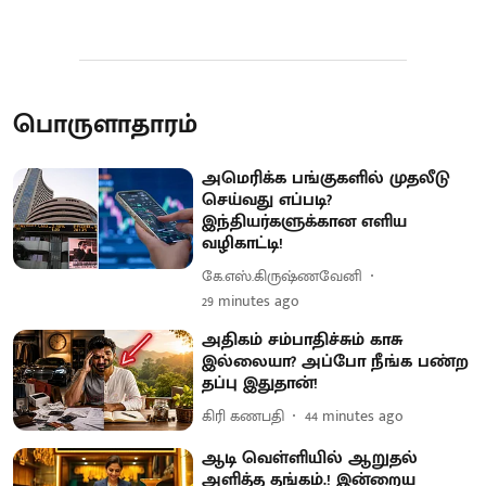
பொருளாதாரம்
அமெரிக்க பங்குகளில் முதலீடு
செய்வது எப்படி?
இந்தியர்களுக்கான எளிய
வழிகாட்டி!
கே.எஸ்.கிருஷ்ணவேனி
29 minutes ago
அதிகம் சம்பாதிச்சும் காசு
இல்லையா? அப்போ நீங்க பண்ற
தப்பு இதுதான்!
கிரி கணபதி
44 minutes ago
ஆடி வெள்ளியில் ஆறுதல்
அளித்த தங்கம்.! இன்றைய