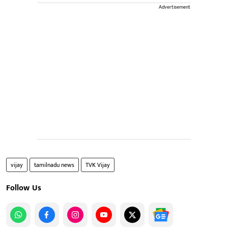
Advertisement
vijay
tamilnadu news
TVK Vijay
Follow Us