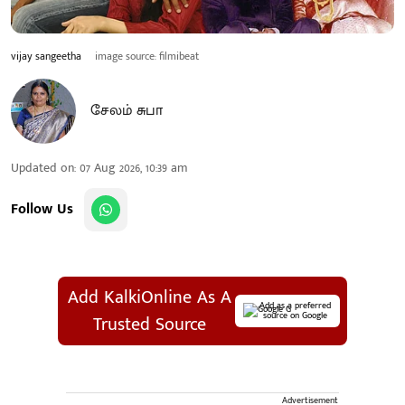
vijay sangeetha
image source: filmibeat
சேலம் சுபா
Updated on
:
07 Aug 2026, 10:39 am
Follow Us
Add KalkiOnline As A
Add as a preferred
source on Google
Trusted Source
Advertisement