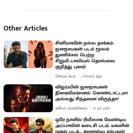
Other Articles
சினிமாவின் நல்ல தாக்கம்:
ஜனநாயகன் படம் மூலம்
துணிச்சல் பெற்ற
சிறுமி..பாலியல் தொல்லை
குறித்து புகார்!
சேலம் சுபா
3 hours ago
விஜய்யின் ஜனநாயகன்
திரைவிமர்சனம்: கொண்டாட்டமா
அல்லது சிந்தனை விருந்தா?
சுசீலா மாணிக்கம்
27 Jul 2026
ஒரே நாளில் ரிலீஸாக வேண்டிய
அப்பாவின் கடைசி படம், மகனின்
முதல் படம்... சுவாரஸ்ய சம்பவம்!