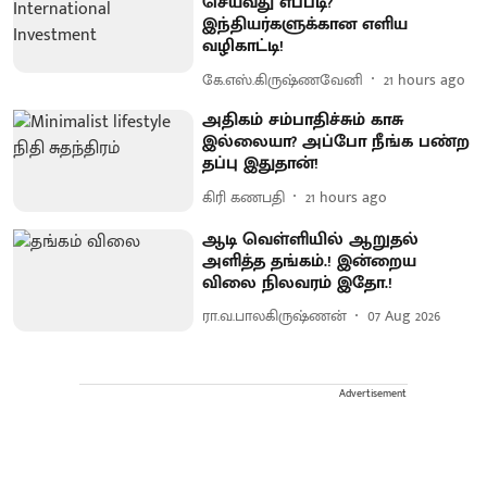
செய்வது எப்படி?
இந்தியர்களுக்கான எளிய
வழிகாட்டி!
கே.எஸ்.கிருஷ்ணவேனி
21 hours ago
அதிகம் சம்பாதிச்சும் காசு
இல்லையா? அப்போ நீங்க பண்ற
தப்பு இதுதான்!
கிரி கணபதி
21 hours ago
ஆடி வெள்ளியில் ஆறுதல்
அளித்த தங்கம்.! இன்றைய
விலை நிலவரம் இதோ.!
ரா.வ.பாலகிருஷ்ணன்
07 Aug 2026
Advertisement