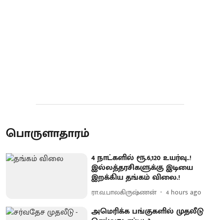
பொருளாதாரம்
4 நாட்களில் ரூ.6,120 உயர்வு..!
இல்லத்தரசிகளுக்கு இடியை
இறக்கிய தங்கம் விலை.!
ரா.வ.பாலகிருஷ்ணன்
4 hours ago
அமெரிக்க பங்குகளில் முதலீடு