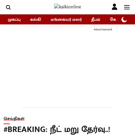
முகப்பு
கல்கி
மங்கையர் மலர்
தீபம்
கோகுலம்/Go
Advertisement
செய்திகள்
#BREAKING: நீட் மறு தேர்வு..!