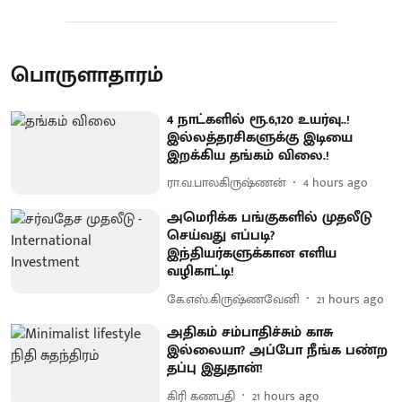
பொருளாதாரம்
4 நாட்களில் ரூ.6,120 உயர்வு..!
இல்லத்தரசிகளுக்கு இடியை
இறக்கிய தங்கம் விலை.!
ரா.வ.பாலகிருஷ்ணன்
4 hours ago
அமெரிக்க பங்குகளில் முதலீடு
செய்வது எப்படி?
இந்தியர்களுக்கான எளிய
வழிகாட்டி!
கே.எஸ்.கிருஷ்ணவேனி
21 hours ago
அதிகம் சம்பாதிச்சும் காசு
இல்லையா? அப்போ நீங்க பண்ற
தப்பு இதுதான்!
கிரி கணபதி
21 hours ago