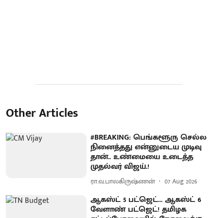
Other Articles
#BREAKING: பெங்களூரு செல்ல
நினைத்தது என்னுடைய முடிவு
தான்.. உண்மையை உடைத்த
முதல்வர் விஜய்.!
ரா.வ.பாலகிருஷ்ணன்
07 Aug 2026
ஆகஸ்ட் 5 பட்ஜெட்... ஆகஸ்ட் 6
வேளாண் பட்ஜெட்! தமிழக