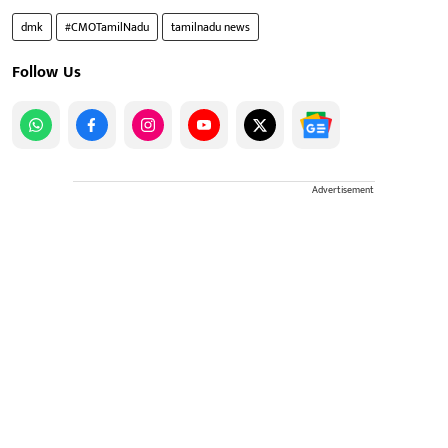
dmk
#CMOTamilNadu
tamilnadu news
Follow Us
Advertisement