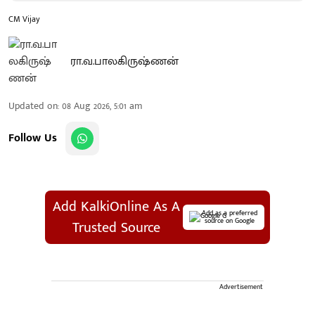
CM Vijay
ரா.வ.பாலகிருஷ்ணன்
Updated on
:
08 Aug 2026, 5:01 am
Follow Us
Add KalkiOnline As A
Add as a preferred
source on Google
Trusted Source
Advertisement