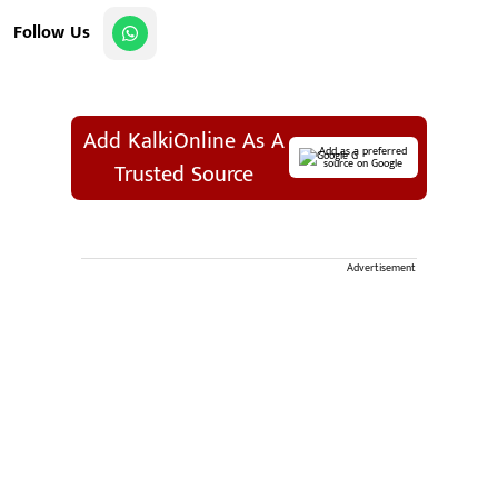
Follow Us
Add KalkiOnline As A
Add as a preferred
source on Google
Trusted Source
Advertisement