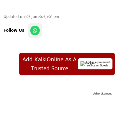
Updated on
:
06 Jun 2026, 1:03 pm
Follow Us
Add KalkiOnline As A
Add as a preferred
source on Google
Trusted Source
Advertisement