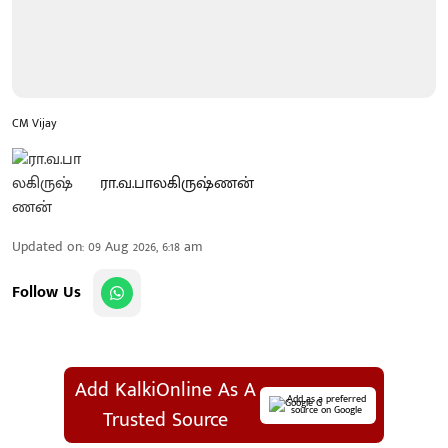
CM Vijay
ரா.வ.பாலகிருஷ்ணன்
Updated on
:
09 Aug 2026, 6:18 am
Follow Us
Add KalkiOnline As A
Add as a preferred
source on Google
Trusted Source