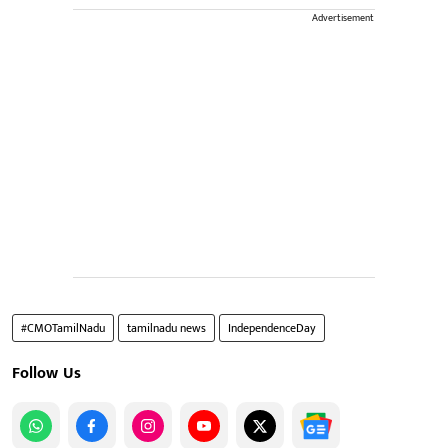
Advertisement
#CMOTamilNadu
tamilnadu news
IndependenceDay
Follow Us