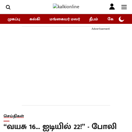
முகப்பு
கல்கி
மங்கையர் மலர்
தீபம்
கோகுலம்/Go
Advertisement
செய்திகள்
“வயசு 16... ஐடியில் 22!” - போலி