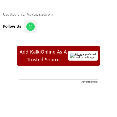
Updated on
:
27 May 2026, 2:08 pm
Follow Us
Add KalkiOnline As A
Add as a preferred
source on Google
Trusted Source
Advertisement