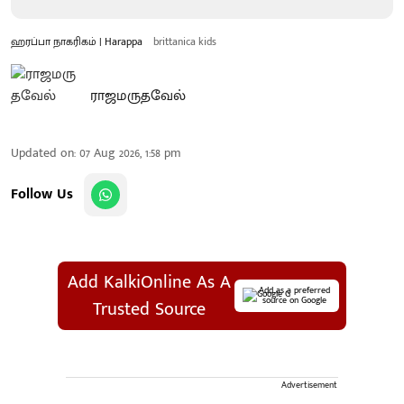
ஹரப்பா நாகரிகம் | Harappa
brittanica kids
ராஜமருதவேல்
Updated on
:
07 Aug 2026, 1:58 pm
Follow Us
Add KalkiOnline As A
Add as a preferred
source on Google
Trusted Source
Advertisement