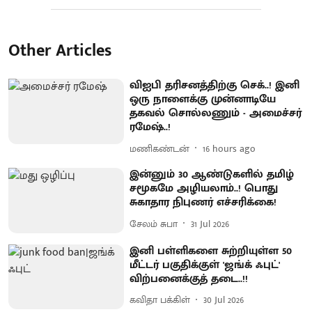
Other Articles
விஐபி தரிசனத்திற்கு செக்..! இனி
ஒரு நாளைக்கு முன்னாடியே
தகவல் சொல்லணும் - அமைச்சர்
ரமேஷ்..!
மணிகண்டன்
16 hours ago
இன்னும் 30 ஆண்டுகளில் தமிழ்
சமூகமே அழியலாம்..! பொது
சுகாதார நிபுணர் எச்சரிக்கை!
சேலம் சுபா
31 Jul 2026
இனி பள்ளிகளை சுற்றியுள்ள 50
மீட்டர் பகுதிக்குள் 'ஜங்க் ஃபுட்'
விற்பனைக்குத் தடை..!!
கவிதா பக்கிள்
30 Jul 2026