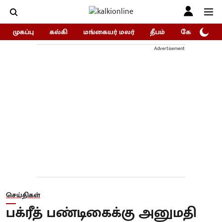
முகப்பு
கல்கி
மங்கையர் மலர்
தீபம்
கோகுலம்/Go
Advertisement
செய்திகள்
பக்ரீத் பண்டிகைக்கு அனுமதி