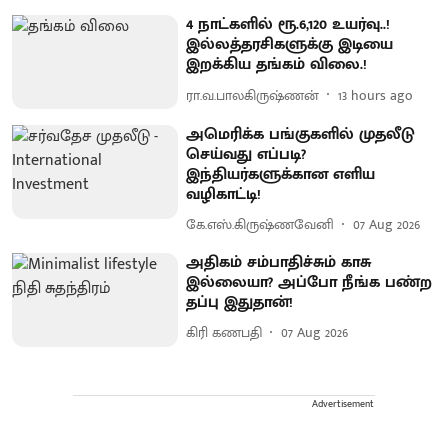
4 நாட்களில் ரூ.6,120 உயர்வு..!
இல்லத்தரசிகளுக்கு இடியை
இறக்கிய தங்கம் விலை.!
ரா.வ.பாலகிருஷ்ணன்
13 hours ago
அமெரிக்க பங்குகளில் முதலீடு
செய்வது எப்படி?
இந்தியர்களுக்கான எளிய
வழிகாட்டி!
கே.எஸ்.கிருஷ்ணவேனி
07 Aug 2026
அதிகம் சம்பாதிச்சும் காசு
இல்லையா? அப்போ நீங்க பண்ற
தப்பு இதுதான்!
கிரி கணபதி
07 Aug 2026
Advertisement