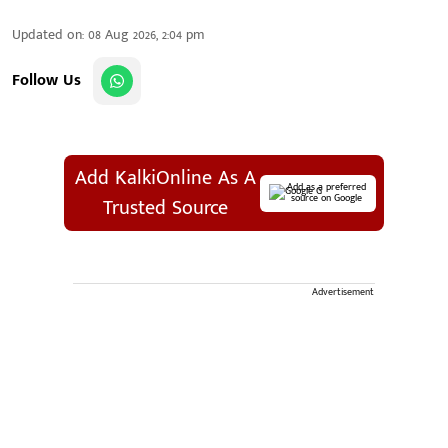
Updated on
:
08 Aug 2026, 2:04 pm
Follow Us
Add KalkiOnline As A
Add as a preferred
source on Google
Trusted Source
Advertisement