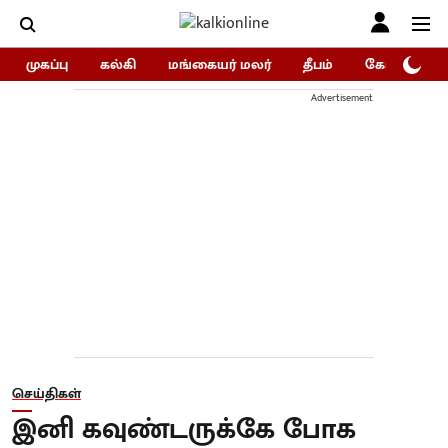
முகப்பு
கல்கி
மங்கையர் மலர்
தீபம்
கோகுலம்/Go
Advertisement
செய்திகள்
இனி கவுண்டருக்கே போக