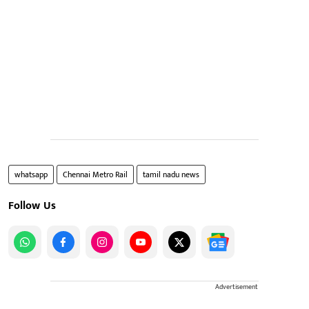
whatsapp
Chennai Metro Rail
tamil nadu news
Follow Us
Advertisement