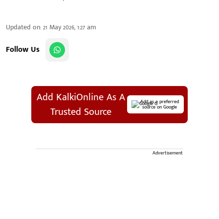
Updated on
:
21 May 2026, 1:27 am
Follow Us
Add KalkiOnline As A
Add as a preferred
source on Google
Trusted Source
Advertisement