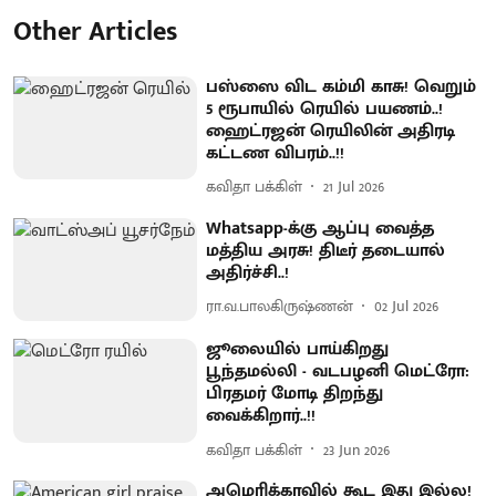
Other Articles
பஸ்ஸை விட கம்மி காசு! வெறும்
5 ரூபாயில் ரெயில் பயணம்..!
ஹைட்ரஜன் ரெயிலின் அதிரடி
கட்டண விபரம்..!!
கவிதா பக்கிள்
21 Jul 2026
Whatsapp-க்கு ஆப்பு வைத்த
மத்திய அரசு! திடீர் தடையால்
அதிர்ச்சி..!
ரா.வ.பாலகிருஷ்ணன்
02 Jul 2026
ஜூலையில் பாய்கிறது
பூந்தமல்லி - வடபழனி மெட்ரோ:
பிரதமர் மோடி திறந்து
வைக்கிறார்..!!
கவிதா பக்கிள்
23 Jun 2026
அமெரிக்காவில் கூட இது இல்ல!