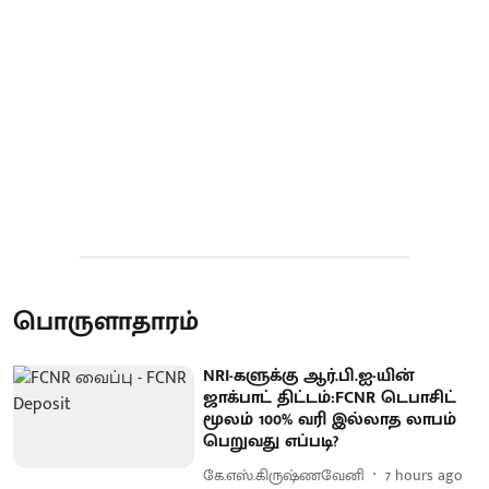
பொருளாதாரம்
NRI-களுக்கு ஆர்.பி.ஐ-யின்
ஜாக்பாட் திட்டம்:FCNR டெபாசிட்
மூலம் 100% வரி இல்லாத லாபம்
பெறுவது எப்படி?
கே.எஸ்.கிருஷ்ணவேனி
7 hours ago