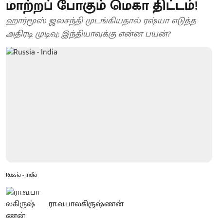
மாற்றப் போகும் மெகா திட்டம்!
ஹார்மூஸ் ஜலசந்தி முடங்கியதால் ரஷ்யா எடுத்த
அதிரடி முடிவு; இந்தியாவுக்கு என்ன பயன்?
Russia - India
ரா.வ.பாலகிருஷ்ணன்