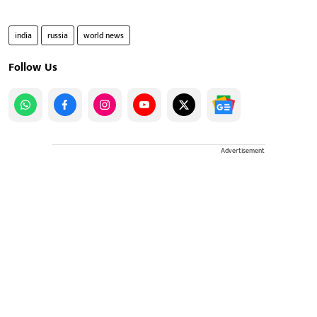
india
russia
world news
Follow Us
Advertisement