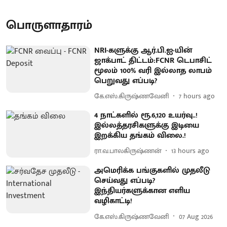
பொருளாதாரம்
NRI-களுக்கு ஆர்.பி.ஐ-யின்
ஜாக்பாட் திட்டம்:FCNR டெபாசிட்
மூலம் 100% வரி இல்லாத லாபம்
பெறுவது எப்படி?
கே.எஸ்.கிருஷ்ணவேனி
7 hours ago
4 நாட்களில் ரூ.6,120 உயர்வு..!
இல்லத்தரசிகளுக்கு இடியை
இறக்கிய தங்கம் விலை.!
ரா.வ.பாலகிருஷ்ணன்
13 hours ago
அமெரிக்க பங்குகளில் முதலீடு
செய்வது எப்படி?
இந்தியர்களுக்கான எளிய
வழிகாட்டி!
கே.எஸ்.கிருஷ்ணவேனி
07 Aug 2026