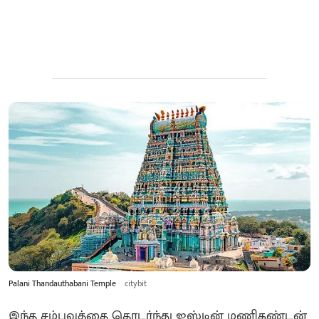
Palani Thandauthabani Temple
citybit
இந்த சம்பவத்தை தொடர்ந்து ஜஸ்டின் மணிகண்டன்