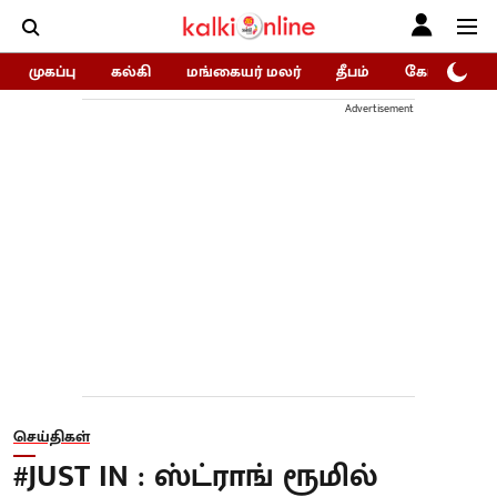
முகப்பு
கல்கி
மங்கையர் மலர்
தீபம்
கோகுலம்/Go
Advertisement
செய்திகள்
#JUST IN : ஸ்ட்ராங் ரூமில்