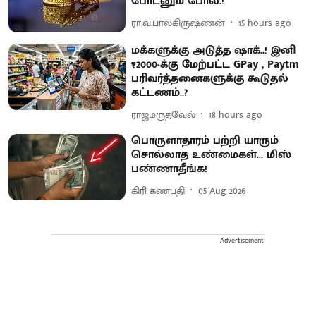
போடனும் போல.!
ரா.வ.பாலகிருஷ்ணன்
15 hours ago
மக்களுக்கு அடுத்த ஷாக்..! இனி
₹2000-க்கு மேற்பட்ட GPay , Paytm
பரிவர்த்தனைகளுக்கு கூடுதல்
கட்டணம்..?
ராஜமருதவேல்
18 hours ago
பொருளாதாரம் பற்றி யாரும்
சொல்லாத உண்மைகள்... மிஸ்
பண்ணாதீங்க!
கிரி கணபதி
05 Aug 2026
Advertisement