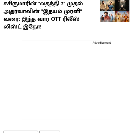
சசிகுமாரின் "வதந்தி 2" முதல்
அதர்வாவின் "இதயம் முரளி"
வரை: இந்த வார OTT ரிலீஸ்
லிஸ்ட் இதோ!
Advertisement