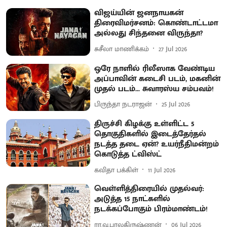
விஜய்யின் ஜனநாயகன்
திரைவிமர்சனம்: கொண்டாட்டமா
அல்லது சிந்தனை விருந்தா?
சுசீலா மாணிக்கம்
27 Jul 2026
ஒரே நாளில் ரிலீஸாக வேண்டிய
அப்பாவின் கடைசி படம், மகனின்
முதல் படம்... சுவாரஸ்ய சம்பவம்!
பிருந்தா நடராஜன்
25 Jul 2026
திருச்சி கிழக்கு உள்ளிட்ட 5
தொகுதிகளில் இடைத்தேர்தல்
நடத்த தடை ஏன்? உயர்நீதிமன்றம்
கொடுத்த ட்விஸ்ட்
கவிதா பக்கிள்
11 Jul 2026
​வெள்ளித்திரையில் முதல்வர்:
அடுத்த 15 நாட்களில்
நடக்கப்போகும் பிரம்மாண்டம்!
ரா.வ.பாலகிருஷ்ணன்
06 Jul 2026