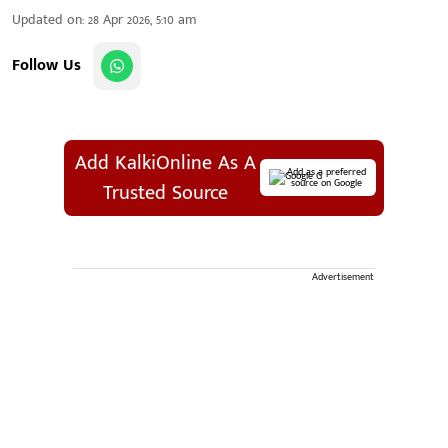
Updated on
:
28 Apr 2026, 5:10 am
Follow Us
Add KalkiOnline As A
Add as a preferred
source on Google
Trusted Source
Advertisement