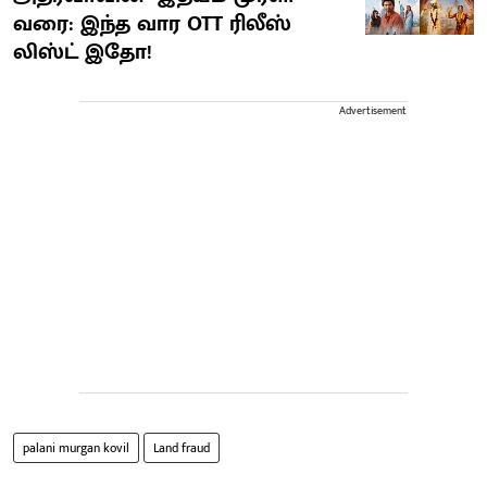
வரை: இந்த வார OTT ரிலீஸ்
லிஸ்ட் இதோ!
Advertisement
palani murgan kovil
Land fraud