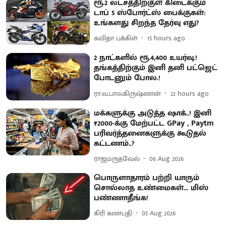
ரூ.2 லட்சத்திற்குள் கிடைக்கும்
டாப் 5 ஸ்போர்ட்ஸ் பைக்குகள்:
உங்களது சிறந்த தேர்வு எது?
கவிதா பக்கிள்
15 hours ago
2 நாட்களில் ரூ.4,400 உயர்வு.!
தங்கத்திற்கும் இனி தனி பட்ஜெட்
போடனும் போல.!
ரா.வ.பாலகிருஷ்ணன்
22 hours ago
மக்களுக்கு அடுத்த ஷாக்..! இனி
₹2000-க்கு மேற்பட்ட GPay , Paytm
பரிவர்த்தனைகளுக்கு கூடுதல்
கட்டணம்..?
ராஜமருதவேல்
06 Aug 2026
பொருளாதாரம் பற்றி யாரும்
சொல்லாத உண்மைகள்... மிஸ்
பண்ணாதீங்க!
கிரி கணபதி
05 Aug 2026