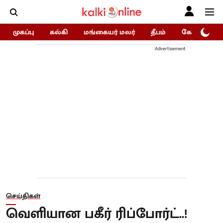
முகப்பு
கல்கி
மங்கையர் மலர்
தீபம்
கோகுலம்/Go
Advertisement
செய்திகள்
வெளியான பகீர் ரிப்போர்ட்..!