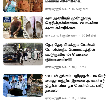
மகாசங் எச்சரிக்கை..!
ராஜமருதவேல்
05 Aug 2026
ஷூ அணியும் முன் இதை
தெரிஞ்சுக்கோங்க! WHO-வின்
ஷாக் எச்சரிக்கை!
ரா.வ.பாலகிருஷ்ணன்
30 Jul 2026
தேடி தேடி பிடிக்கும் டெல்லி
போலீஸ்:நீட் போராட்டத்தில்
ஊடுருவிய 101 கொலை
குற்றவாளிகள்!
ராஜமருதவேல்
28 Jul 2026
160 டன் தங்கம் பறிமுதல்... 116 பேர்
கைது! மத்திய இணை அமைச்சர்
ஜிதின் பிரசாதா வெளியிட்ட பகீர்
தகவல்!
ராஜமருதவேல்
23 Jul 2026