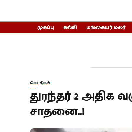
முகப்பு
கல்கி
மங்கையர் மலர்
செய்திகள்
துரந்தர் 2 அதிக வ
சாதனை..!