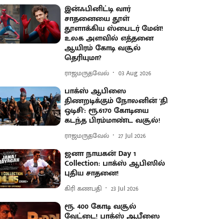
இன்ஃபினிட்டி வார்
சாதனையை தூள்
தூளாக்கிய ஸ்பைடர் மேன்!
உலக அளவில் எத்தனை
ஆயிரம் கோடி வசூல்
தெரியுமா?
ராஜமருதவேல்
03 Aug 2026
பாக்ஸ் ஆபிஸை
திணறடிக்கும் நோலனின் 'தி
ஒடிசி': ரூ.6170 கோடியை
கடந்த பிரம்மாண்ட வசூல்!
ராஜமருதவேல்
27 Jul 2026
ஜனா நாயகன் Day 1
Collection: பாக்ஸ் ஆபிஸில்
புதிய சாதனை!
கிரி கணபதி
23 Jul 2026
ரூ. 400 கோடி வசூல்
வேட்டை! பாக்ஸ் ஆபீஸை