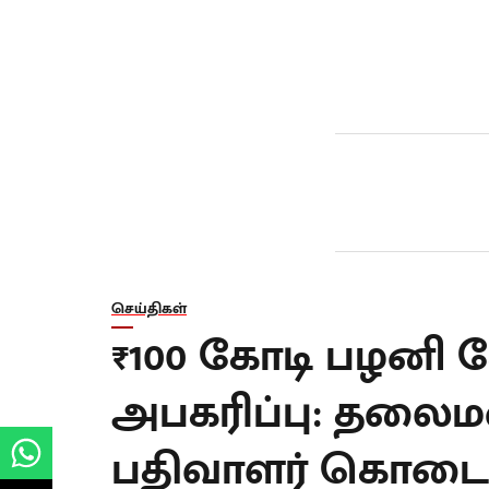
செய்திகள்
₹100 கோடி பழனி 
அபகரிப்பு: தலைம
பதிவாளர் கொடை