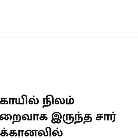
கோயில் நிலம்
றைவாக இருந்த சார்
க்கானலில்