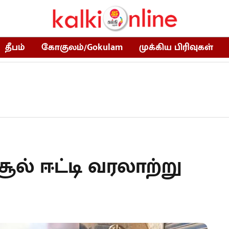
தீபம்
கோகுலம்/Gokulam
முக்கிய பிரிவுகள்
சூல் ஈட்டி வரலாற்று