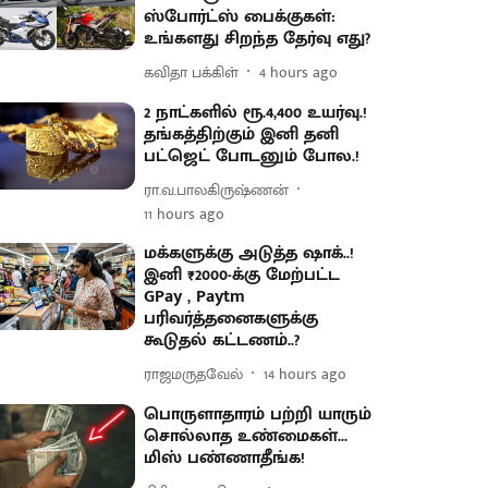
ஸ்போர்ட்ஸ் பைக்குகள்:
உங்களது சிறந்த தேர்வு எது?
கவிதா பக்கிள்
4 hours ago
2 நாட்களில் ரூ.4,400 உயர்வு.!
தங்கத்திற்கும் இனி தனி
பட்ஜெட் போடனும் போல.!
ரா.வ.பாலகிருஷ்ணன்
11 hours ago
மக்களுக்கு அடுத்த ஷாக்..!
இனி ₹2000-க்கு மேற்பட்ட
GPay , Paytm
பரிவர்த்தனைகளுக்கு
கூடுதல் கட்டணம்..?
ராஜமருதவேல்
14 hours ago
பொருளாதாரம் பற்றி யாரும்
சொல்லாத உண்மைகள்...
மிஸ் பண்ணாதீங்க!