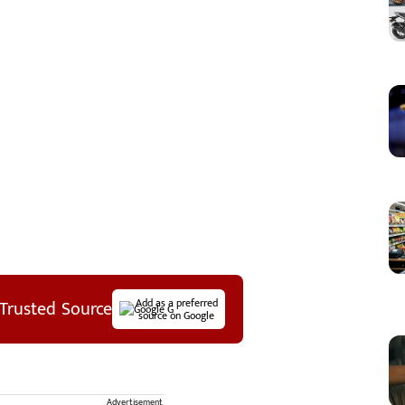
Trusted Source
Add as a preferred
source on Google
Advertisement