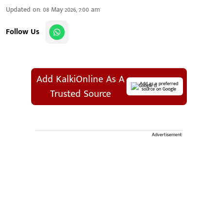
Updated on
:
08 May 2026, 7:00 am
Follow Us
Add KalkiOnline As A
Add as a preferred
source on Google
Trusted Source
Advertisement