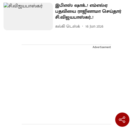
இபிஎஸ் ஷாக்..! எம்எல்ஏ
பதவியை ராஜினாமா செய்தார்
சி.விஜயபாஸ்கர்..!
கல்கி டெஸ்க்
16 Jun 2026
Advertisement