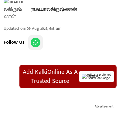
ரா.வ.பாலகிருஷ்ணன்
Updated on
:
09 Aug 2026, 6:18 am
Follow Us
Add KalkiOnline As A
Add as a preferred
source on Google
Trusted Source
Advertisement