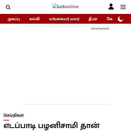
முகப்பு
கல்கி
மங்கையர் மலர்
தீபம்
கோகுலம்/Go
Advertisement
செய்திகள்
எடப்பாடி பழனிசாமி தான்