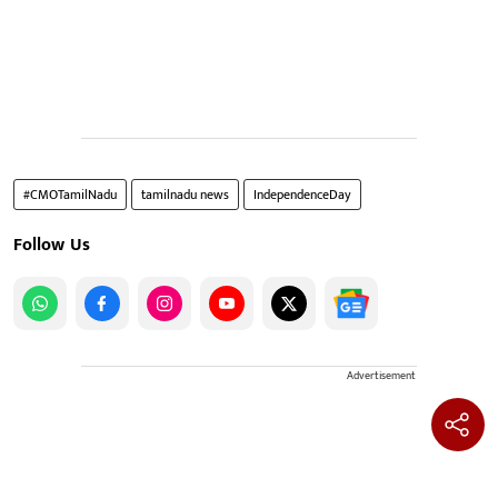
#CMOTamilNadu
tamilnadu news
IndependenceDay
Follow Us
Advertisement