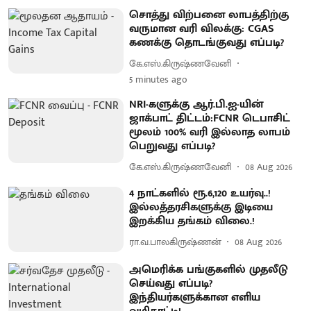
சொத்து விற்பனை லாபத்திற்கு
வருமான வரி விலக்கு: CGAS
கணக்கு தொடங்குவது எப்படி?
கே.எஸ்.கிருஷ்ணவேனி
5 minutes ago
NRI-களுக்கு ஆர்.பி.ஐ-யின்
ஜாக்பாட் திட்டம்:FCNR டெபாசிட்
மூலம் 100% வரி இல்லாத லாபம்
பெறுவது எப்படி?
கே.எஸ்.கிருஷ்ணவேனி
08 Aug 2026
4 நாட்களில் ரூ.6,120 உயர்வு..!
இல்லத்தரசிகளுக்கு இடியை
இறக்கிய தங்கம் விலை.!
ரா.வ.பாலகிருஷ்ணன்
08 Aug 2026
அமெரிக்க பங்குகளில் முதலீடு
செய்வது எப்படி?
இந்தியர்களுக்கான எளிய