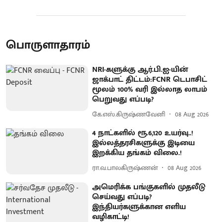
பொருளாதாரம்
NRI-களுக்கு ஆர்.பி.ஐ-யின்
ஜாக்பாட் திட்டம்:FCNR டெபாசிட்
மூலம் 100% வரி இல்லாத லாபம்
பெறுவது எப்படி?
கே.எஸ்.கிருஷ்ணவேனி
08 Aug 2026
4 நாட்களில் ரூ.6,120 உயர்வு..!
இல்லத்தரசிகளுக்கு இடியை
இறக்கிய தங்கம் விலை.!
ரா.வ.பாலகிருஷ்ணன்
08 Aug 2026
அமெரிக்க பங்குகளில் முதலீடு
செய்வது எப்படி?
இந்தியர்களுக்கான எளிய
வழிகாட்டி!