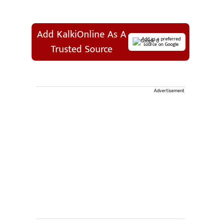
Add KalkiOnline As A
Add as a preferred
source on Google
Trusted Source
Advertisement