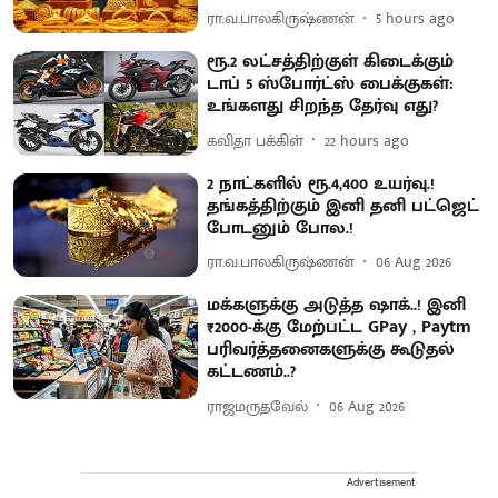
ரா.வ.பாலகிருஷ்ணன்
5 hours ago
ரூ.2 லட்சத்திற்குள் கிடைக்கும்
டாப் 5 ஸ்போர்ட்ஸ் பைக்குகள்:
உங்களது சிறந்த தேர்வு எது?
கவிதா பக்கிள்
22 hours ago
2 நாட்களில் ரூ.4,400 உயர்வு.!
தங்கத்திற்கும் இனி தனி பட்ஜெட்
போடனும் போல.!
ரா.வ.பாலகிருஷ்ணன்
06 Aug 2026
மக்களுக்கு அடுத்த ஷாக்..! இனி
₹2000-க்கு மேற்பட்ட GPay , Paytm
பரிவர்த்தனைகளுக்கு கூடுதல்
கட்டணம்..?
ராஜமருதவேல்
06 Aug 2026
Advertisement