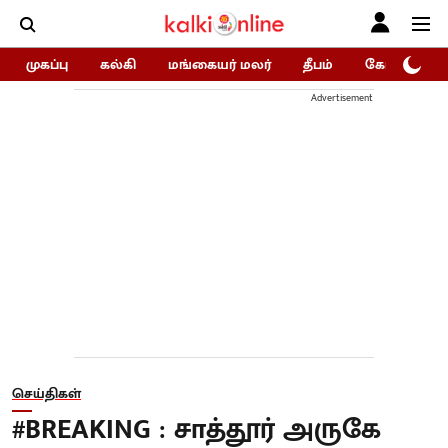
முகப்பு
கல்கி
மங்கையர் மலர்
தீபம்
கோகுலம்/Go
Advertisement
செய்திகள்
#BREAKING : சாத்தூர் அருகே