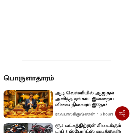
பொருளாதாரம்
ஆடி வெள்ளியில் ஆறுதல்
அளித்த தங்கம்.! இன்றைய
விலை நிலவரம் இதோ.!
ரா.வ.பாலகிருஷ்ணன்
5 hours ago
ரூ.2 லட்சத்திற்குள் கிடைக்கும்
டாப் 5 ஸ்போர்ட்ஸ் பைக்குகள்: