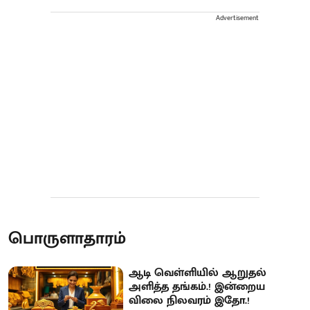
Advertisement
பொருளாதாரம்
ஆடி வெள்ளியில் ஆறுதல்
அளித்த தங்கம்.! இன்றைய
விலை நிலவரம் இதோ.!