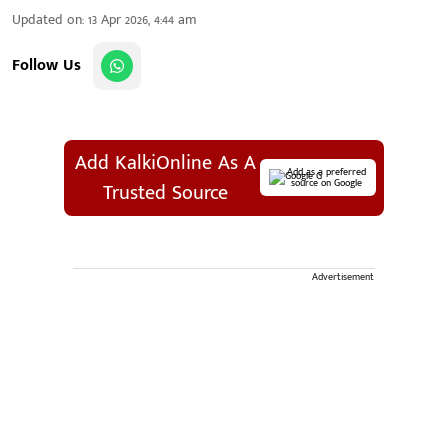
Updated on
:
13 Apr 2026, 4:44 am
Follow Us
Add KalkiOnline As A
Add as a preferred
source on Google
Trusted Source
Advertisement