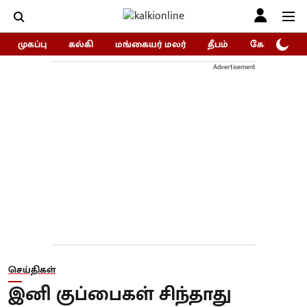
முகப்பு
கல்கி
மங்கையர் மலர்
தீபம்
கோகுலம்/Go
Advertisement
செய்திகள்
இனி குப்பைகள் சிந்தாது