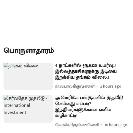
பொருளாதாரம்
4 நாட்களில் ரூ.6,120 உயர்வு..!
இல்லத்தரசிகளுக்கு இடியை
இறக்கிய தங்கம் விலை.!
ரா.வ.பாலகிருஷ்ணன்
2 hours ago
அமெரிக்க பங்குகளில் முதலீடு
செய்வது எப்படி?
இந்தியர்களுக்கான எளிய
வழிகாட்டி!
கே.எஸ்.கிருஷ்ணவேனி
18 hours ago