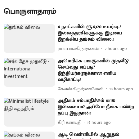
பொருளாதாரம்
4 நாட்களில் ரூ.6,120 உயர்வு..!
இல்லத்தரசிகளுக்கு இடியை
இறக்கிய தங்கம் விலை.!
ரா.வ.பாலகிருஷ்ணன்
2 hours ago
அமெரிக்க பங்குகளில் முதலீடு
செய்வது எப்படி?
இந்தியர்களுக்கான எளிய
வழிகாட்டி!
கே.எஸ்.கிருஷ்ணவேனி
18 hours ago
அதிகம் சம்பாதிச்சும் காசு
இல்லையா? அப்போ நீங்க பண்ற
தப்பு இதுதான்!
கிரி கணபதி
19 hours ago
ஆடி வெள்ளியில் ஆறுதல்