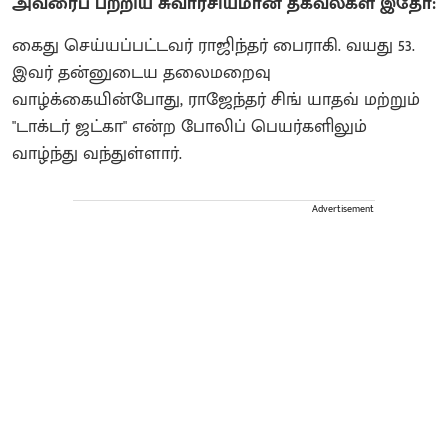
அவரைப் பற்றிய சுவாரசியமான தகவல்கள் இதோ:
கைது செய்யப்பட்டவர் ராஜிந்தர் பைராகி. வயது 53.
இவர் தன்னுடைய தலைமறைவு
வாழ்க்கையின்போது, ராஜேந்தர் சிங் யாதவ் மற்றும்
"டாக்டர் ஜட்கா" என்ற போலிப் பெயர்களிலும்
வாழ்ந்து வந்துள்ளார்.
Advertisement