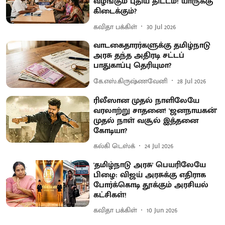
வழங்கும் புதிய திட்டம்! யாருக்கு
கிடைக்கும்?
கவிதா பக்கிள்
30 Jul 2026
வாடகைதாரர்களுக்கு தமிழ்நாடு
அரசு தந்த அதிரடி சட்டப்
பாதுகாப்பு தெரியுமா?
கே.எஸ்.கிருஷ்ணவேனி
28 Jul 2026
ரிலீஸான முதல் நாளிலேயே
வரலாற்று சாதனை! 'ஜனநாயகன்'
முதல் நாள் வசூல் இத்தனை
கோடியா?
கல்கி டெஸ்க்
24 Jul 2026
'தமிழ்நாடு அரசு' பெயரிலேயே
பிழை: விஜய் அரசுக்கு எதிராக
போர்க்கொடி தூக்கும் அரசியல்
கட்சிகள்!
கவிதா பக்கிள்
10 Jun 2026