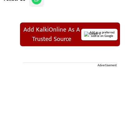
Add KalkiOnline As A
Add as a preferred
source on Google
Trusted Source
Advertisement