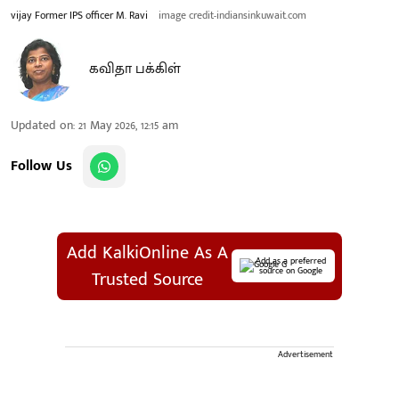
vijay Former IPS officer M. Ravi
image credit-indiansinkuwait.com
கவிதா பக்கிள்
Updated on
:
21 May 2026, 12:15 am
Follow Us
Add KalkiOnline As A
Add as a preferred
source on Google
Trusted Source
Advertisement