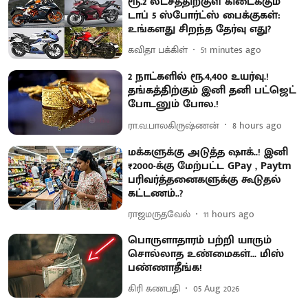
ரூ.2 லட்சத்திற்குள் கிடைக்கும்
டாப் 5 ஸ்போர்ட்ஸ் பைக்குகள்:
உங்களது சிறந்த தேர்வு எது?
கவிதா பக்கிள்
51 minutes ago
2 நாட்களில் ரூ.4,400 உயர்வு.!
தங்கத்திற்கும் இனி தனி பட்ஜெட்
போடனும் போல.!
ரா.வ.பாலகிருஷ்ணன்
8 hours ago
மக்களுக்கு அடுத்த ஷாக்..! இனி
₹2000-க்கு மேற்பட்ட GPay , Paytm
பரிவர்த்தனைகளுக்கு கூடுதல்
கட்டணம்..?
ராஜமருதவேல்
11 hours ago
பொருளாதாரம் பற்றி யாரும்
சொல்லாத உண்மைகள்... மிஸ்
பண்ணாதீங்க!
கிரி கணபதி
05 Aug 2026