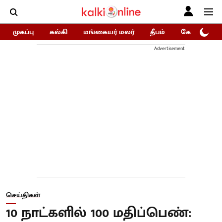
முகப்பு
கல்கி
மங்கையர் மலர்
தீபம்
கோகுலம்/Go
Advertisement
செய்திகள்
10 நாட்களில் 100 மதிப்பெண்: