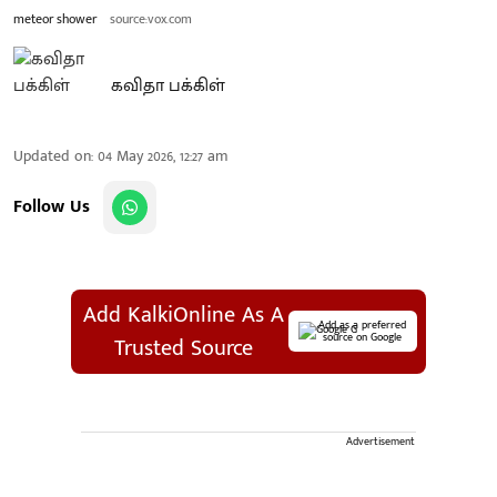
meteor shower
source:vox.com
கவிதா பக்கிள்
Updated on
:
04 May 2026, 12:27 am
Follow Us
Add KalkiOnline As A
Add as a preferred
source on Google
Trusted Source
Advertisement