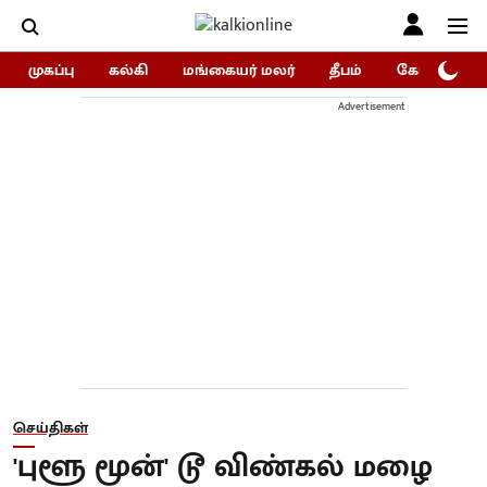
முகப்பு
கல்கி
மங்கையர் மலர்
தீபம்
கோகுலம்/Go
Advertisement
செய்திகள்
'புளூ மூன்' டூ விண்கல் மழை