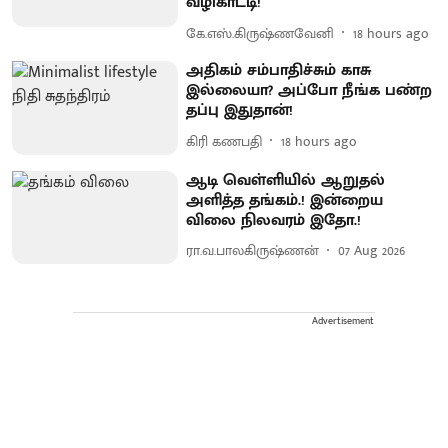
வழிகாட்டி!
கே.எஸ்.கிருஷ்ணவேனி
18 hours ago
அதிகம் சம்பாதிச்சும் காசு
இல்லையா? அப்போ நீங்க பண்ற
தப்பு இதுதான்!
கிரி கணபதி
18 hours ago
ஆடி வெள்ளியில் ஆறுதல்
அளித்த தங்கம்.! இன்றைய
விலை நிலவரம் இதோ.!
ரா.வ.பாலகிருஷ்ணன்
07 Aug 2026
Advertisement