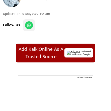
Updated on
:
22 May 2026, 4:05 am
Follow Us
Add KalkiOnline As A
Add as a preferred
source on Google
Trusted Source
Advertisement