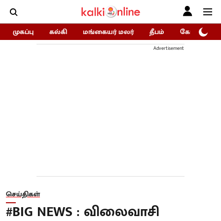
முகப்பு
கல்கி
மங்கையர் மலர்
தீபம்
கோகுலம்/Go
Advertisement
செய்திகள்
#BIG NEWS : விலைவாசி