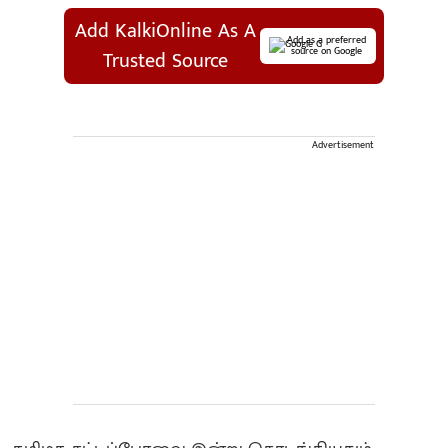
Add KalkiOnline As A
Add as a preferred
source on Google
Trusted Source
Advertisement