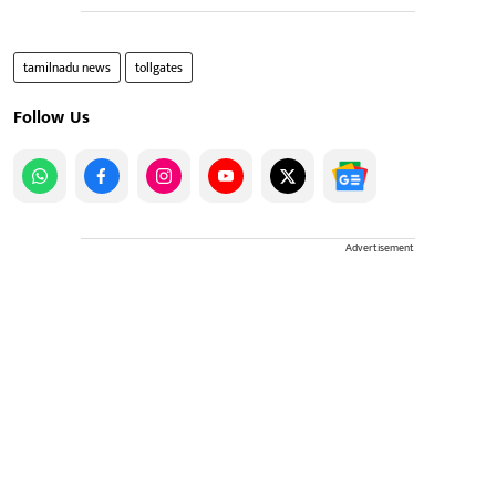
tamilnadu news
tollgates
Follow Us
Advertisement