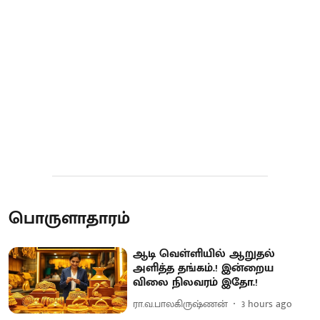
பொருளாதாரம்
ஆடி வெள்ளியில் ஆறுதல்
அளித்த தங்கம்.! இன்றைய
விலை நிலவரம் இதோ.!
ரா.வ.பாலகிருஷ்ணன்
3 hours ago