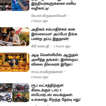
இந்தியர்களுக்கான எளிய
வழிகாட்டி!
கே.எஸ்.கிருஷ்ணவேனி
2 hours ago
அதிகம் சம்பாதிச்சும் காசு
இல்லையா? அப்போ நீங்க
பண்ற தப்பு இதுதான்!
கிரி கணபதி
2 hours ago
ஆடி வெள்ளியில் ஆறுதல்
அளித்த தங்கம்.! இன்றைய
விலை நிலவரம் இதோ.!
ரா.வ.பாலகிருஷ்ணன்
9 hours ago
ரூ.2 லட்சத்திற்குள்
கிடைக்கும் டாப் 5
ஸ்போர்ட்ஸ் பைக்குகள்:
உங்களது சிறந்த தேர்வு எது?