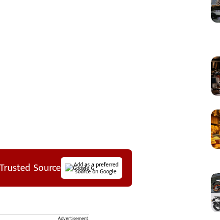
Trusted Source
Add as a preferred
source on Google
Advertisement