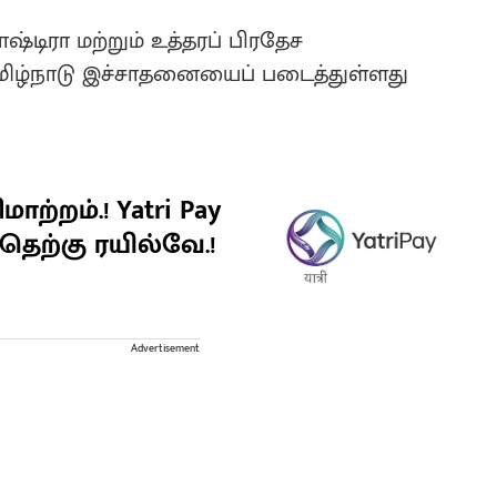
டிரா மற்றும் உத்தரப் பிரதேச
 தமிழ்நாடு இச்சாதனையைப் படைத்துள்ளது
ாற்றம்.! Yatri Pay
தெற்கு ரயில்வே.!
Advertisement