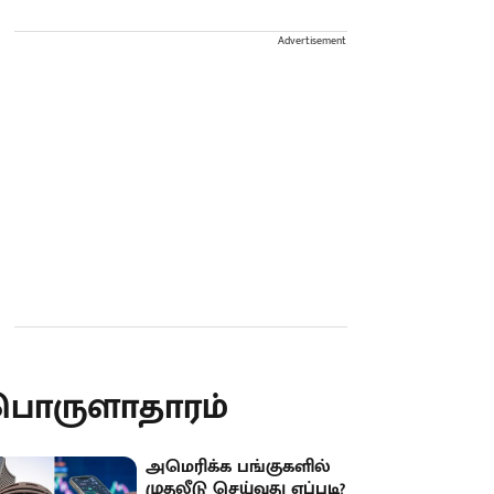
Advertisement
பொருளாதாரம்
அமெரிக்க பங்குகளில்
முதலீடு செய்வது எப்படி?