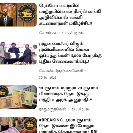
ரெப்போ வட்டியில்
மாற்றமில்லை: ரிசர்வ் வங்கி
அறிவிப்பால் வங்கி
கடனாளர்கள் மகிழ்ச்சி..!!
சேலம் சுபா
05 Aug 2026
முதலமைச்சர் விஜய்
முன்னிலையில் மெகா
ஒப்பந்தங்கள்! 5,000 பேருக்கு
புதிய வேலைவாய்ப்பு..!
கே.எஸ்.கிருஷ்ணவேனி
30 Jul 2026
10 ரூபாய் மற்றும் 20 ரூபாய்
பிளாஸ்டிக் நோட்டுக்கு
மத்திய அரசு அனுமதி..!!
ராஜமருதவேல்
28 Jul 2026
#BREAKING: 2,000 ரூபாய்
நோட்டுகளை இப்போதும்
மாற்றிக் கொள்ளலாம்.! RBI