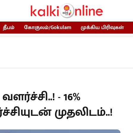
தீபம்
கோகுலம்/Gokulam
முக்கிய பிரிவுகள்
ர்ச்சி..! - 16%
சியுடன் முதலிடம்..!