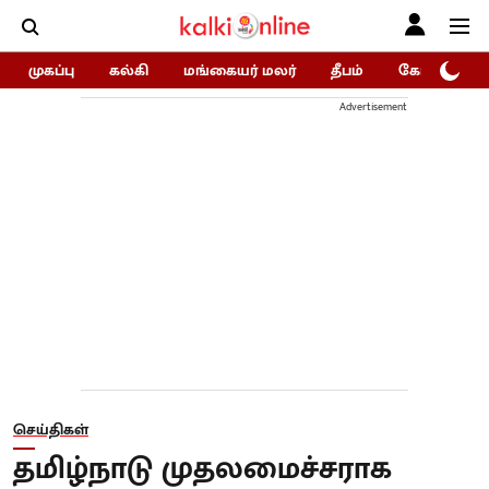
முகப்பு
கல்கி
மங்கையர் மலர்
தீபம்
கோகுலம்/Go
Advertisement
செய்திகள்
தமிழ்நாடு முதலமைச்சராக