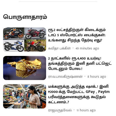
பொருளாதாரம்
ரூ.2 லட்சத்திற்குள் கிடைக்கும்
டாப் 5 ஸ்போர்ட்ஸ் பைக்குகள்:
உங்களது சிறந்த தேர்வு எது?
கவிதா பக்கிள்
49 minutes ago
2 நாட்களில் ரூ.4,400 உயர்வு.!
தங்கத்திற்கும் இனி தனி பட்ஜெட்
போடனும் போல.!
ரா.வ.பாலகிருஷ்ணன்
8 hours ago
மக்களுக்கு அடுத்த ஷாக்..! இனி
₹2000-க்கு மேற்பட்ட GPay , Paytm
பரிவர்த்தனைகளுக்கு கூடுதல்
கட்டணம்..?
ராஜமருதவேல்
11 hours ago