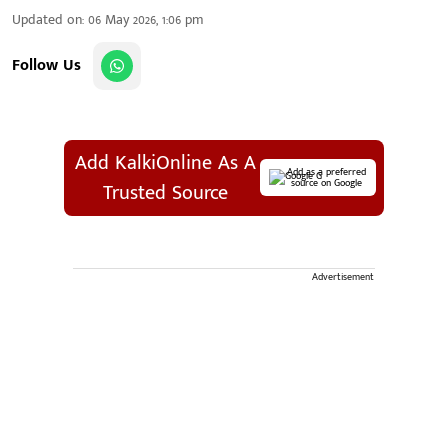
Updated on
:
06 May 2026, 1:06 pm
Follow Us
Add KalkiOnline As A
Add as a preferred
source on Google
Trusted Source
Advertisement