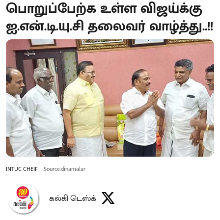
பொறுப்பேற்க உள்ள விஜய்க்கு
ஐ.என்.டி.யு.சி தலைவர் வாழ்த்து..!!
INTUC CHEIF
Source:dinamalar
கல்கி டெஸ்க்