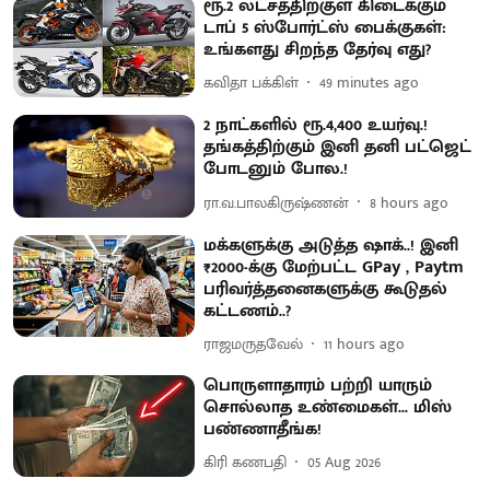
ரூ.2 லட்சத்திற்குள் கிடைக்கும்
டாப் 5 ஸ்போர்ட்ஸ் பைக்குகள்:
உங்களது சிறந்த தேர்வு எது?
கவிதா பக்கிள்
49 minutes ago
2 நாட்களில் ரூ.4,400 உயர்வு.!
தங்கத்திற்கும் இனி தனி பட்ஜெட்
போடனும் போல.!
ரா.வ.பாலகிருஷ்ணன்
8 hours ago
மக்களுக்கு அடுத்த ஷாக்..! இனி
₹2000-க்கு மேற்பட்ட GPay , Paytm
பரிவர்த்தனைகளுக்கு கூடுதல்
கட்டணம்..?
ராஜமருதவேல்
11 hours ago
பொருளாதாரம் பற்றி யாரும்
சொல்லாத உண்மைகள்... மிஸ்
பண்ணாதீங்க!
கிரி கணபதி
05 Aug 2026