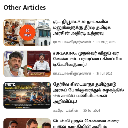
Other Articles
குட் நியூஸ்..!! 30 நாட்களில்
மனுக்களுக்கு தீர்வு: தமிழக
அரசின் அதிரடி உத்தரவு!
ரா.வ.பாலகிருஷ்ணன்
01 Aug 2026
#BREAKING: முதல்வர் விஜய் வர
வேண்டாம்.. பரபரப்பை கிளப்பிய
டி.கே.சிவகுமார்..!
ரா.வ.பாலகிருஷ்ணன்
31 Jul 2026
தேர்வே கிடையாது! தமிழ்நாடு
அரசுப் போக்குவரத்துக் கழகத்தில்
1518 காலிப் பணியிடங்கள்
அறிவிப்பு..!
கவிதா பக்கிள்
30 Jul 2026
டெல்லி முதல் சென்னை வரை:
ராகுல் காந்தியின் அதிரடி