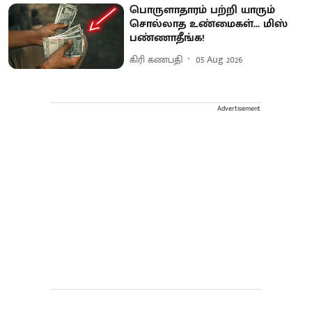
பொருளாதாரம் பற்றி யாரும்
சொல்லாத உண்மைகள்... மிஸ்
பண்ணாதீங்க!
கிரி கணபதி
05 Aug 2026
Advertisement