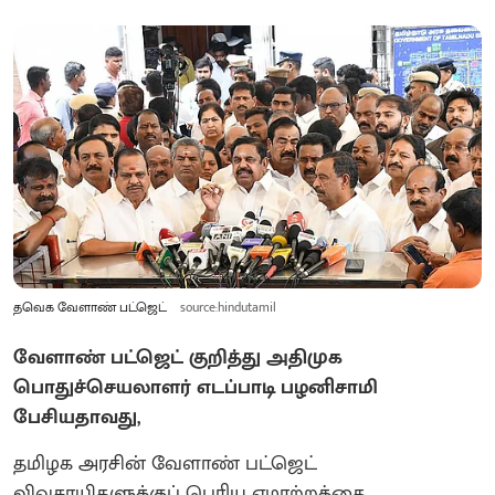
தவெக வேளாண் பட்ஜெட்
source:hindutamil
வேளாண் பட்ஜெட் குறித்து அதிமுக
பொதுச்செயலாளர் எடப்பாடி பழனிசாமி
பேசியதாவது,
தமிழக அரசின் வேளாண் பட்ஜெட்
விவசாயிகளுக்குப் பெரிய ஏமாற்றத்தை