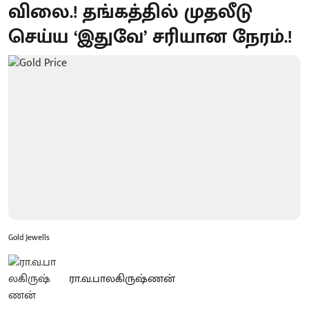
விலை.! தங்கத்தில் முதலீடு
செய்ய ‘இதுவே’ சரியான நேரம்.!
Gold Jewells
ரா.வ.பாலகிருஷ்ணன்