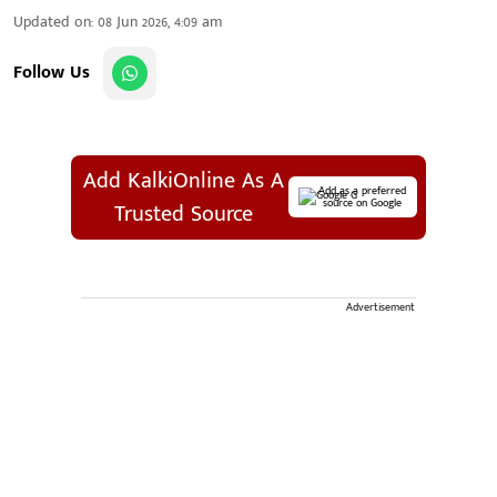
Updated on
:
08 Jun 2026, 4:09 am
Follow Us
Add KalkiOnline As A
Add as a preferred
source on Google
Trusted Source
Advertisement