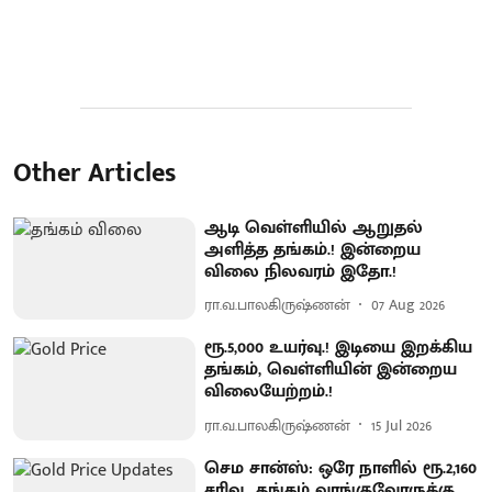
Other Articles
ஆடி வெள்ளியில் ஆறுதல்
அளித்த தங்கம்.! இன்றைய
விலை நிலவரம் இதோ.!
ரா.வ.பாலகிருஷ்ணன்
07 Aug 2026
ரூ.5,000 உயர்வு.! இடியை இறக்கிய
தங்கம், வெள்ளியின் இன்றைய
விலையேற்றம்.!
ரா.வ.பாலகிருஷ்ணன்
15 Jul 2026
செம சான்ஸ்: ஒரே நாளில் ரூ.2,160
சரிவு.. தங்கம் வாங்குவோருக்கு