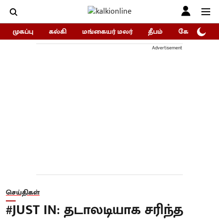
முகப்பு
கல்கி
மங்கையர் மலர்
தீபம்
கோகுலம்/Go
Advertisement
செய்திகள்
#JUST IN: தடாலடியாக சரிந்த