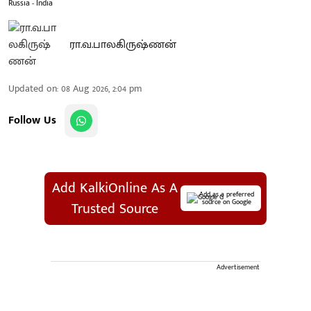
Russia - India
ரா.வ.பாலகிருஷ்ணன்
Updated on
:
08 Aug 2026, 2:04 pm
Follow Us
Add KalkiOnline As A
Add as a preferred
source on Google
Trusted Source
Advertisement