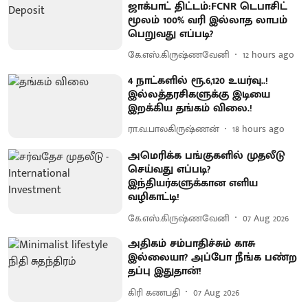
ஜாக்பாட் திட்டம்:FCNR டெபாசிட்
மூலம் 100% வரி இல்லாத லாபம்
பெறுவது எப்படி?
கே.எஸ்.கிருஷ்ணவேனி
12 hours ago
4 நாட்களில் ரூ.6,120 உயர்வு..!
இல்லத்தரசிகளுக்கு இடியை
இறக்கிய தங்கம் விலை.!
ரா.வ.பாலகிருஷ்ணன்
18 hours ago
அமெரிக்க பங்குகளில் முதலீடு
செய்வது எப்படி?
இந்தியர்களுக்கான எளிய
வழிகாட்டி!
கே.எஸ்.கிருஷ்ணவேனி
07 Aug 2026
அதிகம் சம்பாதிச்சும் காசு
இல்லையா? அப்போ நீங்க பண்ற
தப்பு இதுதான்!
கிரி கணபதி
07 Aug 2026