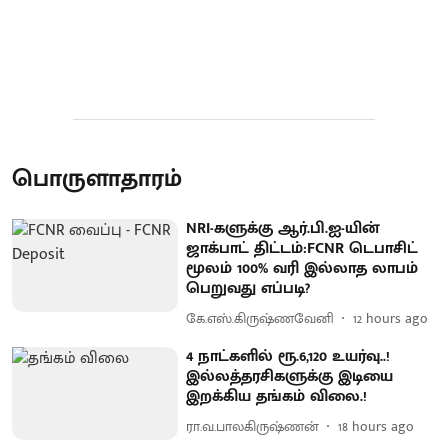
பொருளாதாரம்
NRI-களுக்கு ஆர்.பி.ஐ-யின்
ஜாக்பாட் திட்டம்:FCNR டெபாசிட்
மூலம் 100% வரி இல்லாத லாபம்
பெறுவது எப்படி?
கே.எஸ்.கிருஷ்ணவேனி
12 hours ago
4 நாட்களில் ரூ.6,120 உயர்வு..!
இல்லத்தரசிகளுக்கு இடியை
இறக்கிய தங்கம் விலை.!
ரா.வ.பாலகிருஷ்ணன்
18 hours ago