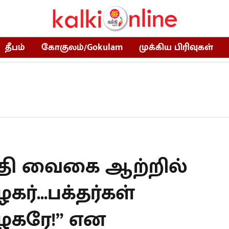
தீபம்
கோகுலம்/Gokulam
முக்கிய பிரிவுகள்
த்தி வைகை ஆற்றில்
ர்...பக்தர்கள்
ழகரே!” என