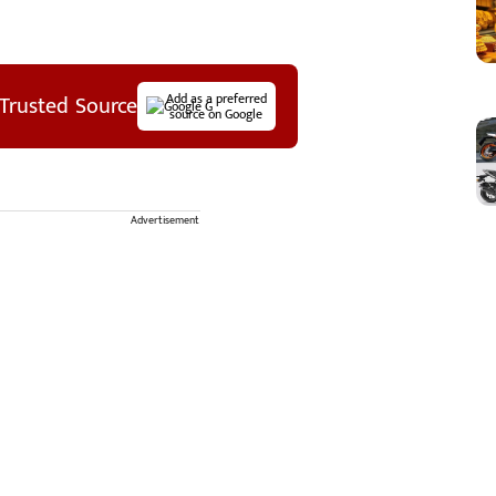
Trusted Source
Add as a preferred
source on Google
Advertisement