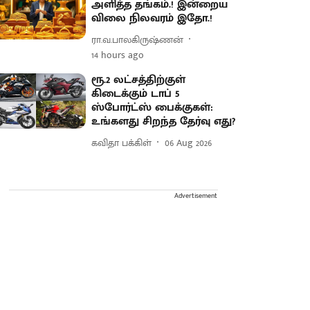
அளித்த தங்கம்.! இன்றைய
விலை நிலவரம் இதோ.!
ரா.வ.பாலகிருஷ்ணன்
14 hours ago
ரூ.2 லட்சத்திற்குள்
கிடைக்கும் டாப் 5
ஸ்போர்ட்ஸ் பைக்குகள்:
உங்களது சிறந்த தேர்வு எது?
கவிதா பக்கிள்
06 Aug 2026
Advertisement