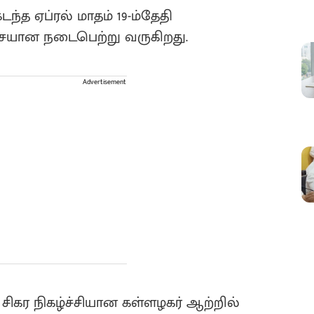
ந்த ஏப்ரல் மாதம் 19-ம்தேதி
சையான நடைபெற்று வருகிறது.
Advertisement
சிகர நிகழ்ச்சியான கள்ளழகர் ஆற்றில்