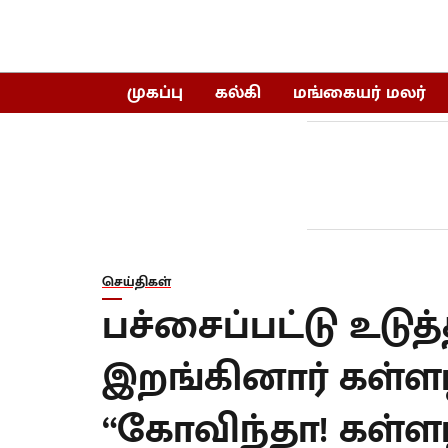
முகப்பு
கல்கி
மங்கையர் மலர்
செய்திகள்
பச்சைப்பட்டு உடு
இறங்கினார் கள்ளழக
“கோவிந்தா! கள்ள