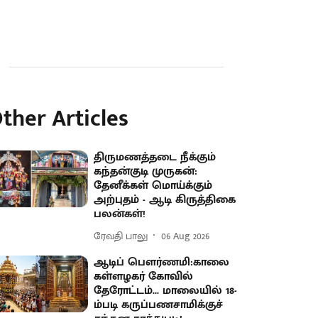
ther Articles
திருமணத்தடை நீக்கும்
கந்தன்குடி முருகன்:
தேனீக்கள் மொய்க்கும்
அற்புதம் - ஆடி கிருத்திகை
பலன்கள்!
ரேவதி பாலு
06 Aug 2026
ஆடிப் பௌர்ணமி:காலை
கள்ளழகர் கோவில்
தேரோட்டம்... மாலையில் 18-
ம்படி கருப்பணசாமிக்குச்