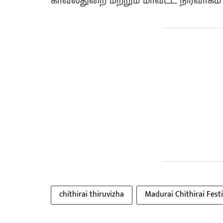
காவல்துறை மற்றும் மாவட்ட நிர்வாகம்
chithirai thiruvizha
Madurai Chithirai Festi