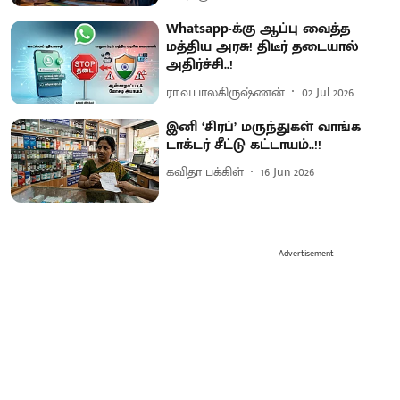
Whatsapp-க்கு ஆப்பு வைத்த
மத்திய அரசு! திடீர் தடையால்
அதிர்ச்சி..!
ரா.வ.பாலகிருஷ்ணன்
02 Jul 2026
இனி ‘சிரப்’ மருந்துகள் வாங்க
டாக்டர் சீட்டு கட்டாயம்..!!
கவிதா பக்கிள்
16 Jun 2026
Advertisement