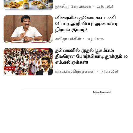
இந்திரா கோபாலன்
22 Jul 2026
விரைவில் தவெக கூட்டணி
பெயர் அறிவிப்பு: அமைச்சர்
நிர்மல் குமார்..!
கவிதா பக்கிள்
01 Jul 2026
தவெகவில் முதல் பூகம்பம்:
திடீரென போர்க்கொடி தூக்கும் 10
எம்.எல்.ஏ-க்கள்!
ரா.வ.பாலகிருஷ்ணன்
17 Jun 2026
Advertisement