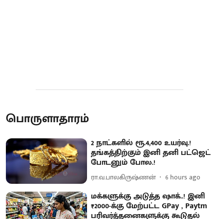
பொருளாதாரம்
2 நாட்களில் ரூ.4,400 உயர்வு.!
தங்கத்திற்கும் இனி தனி பட்ஜெட்
போடனும் போல.!
ரா.வ.பாலகிருஷ்ணன்
6 hours ago
மக்களுக்கு அடுத்த ஷாக்..! இனி
₹2000-க்கு மேற்பட்ட GPay , Paytm
பரிவர்த்தனைகளுக்கு கூடுதல்