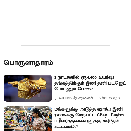
பொருளாதாரம்
2 நாட்களில் ரூ.4,400 உயர்வு.!
தங்கத்திற்கும் இனி தனி பட்ஜெட்
போடனும் போல.!
ரா.வ.பாலகிருஷ்ணன்
6 hours ago
மக்களுக்கு அடுத்த ஷாக்..! இனி
₹2000-க்கு மேற்பட்ட GPay , Paytm
பரிவர்த்தனைகளுக்கு கூடுதல்
கட்டணம்..?