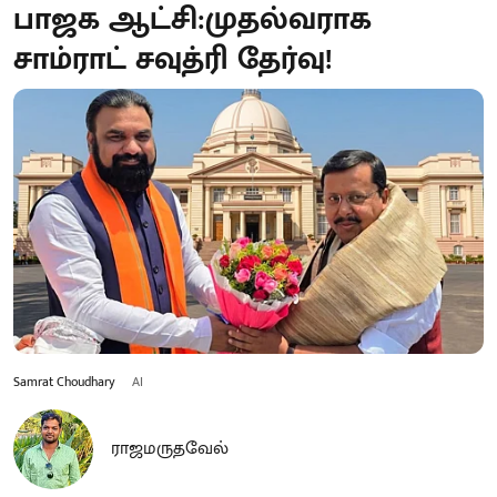
பாஜக ஆட்சி:முதல்வராக
சாம்ராட் சவுத்ரி தேர்வு!
Samrat Choudhary
AI
ராஜமருதவேல்