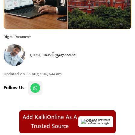
Digital Documents
ரா.வ.பாலகிருஷ்ணன்
Updated on
:
06 Aug 2026, 6:44 am
Follow Us
Add KalkiOnline As A
Add as a preferred
source on Google
Trusted Source