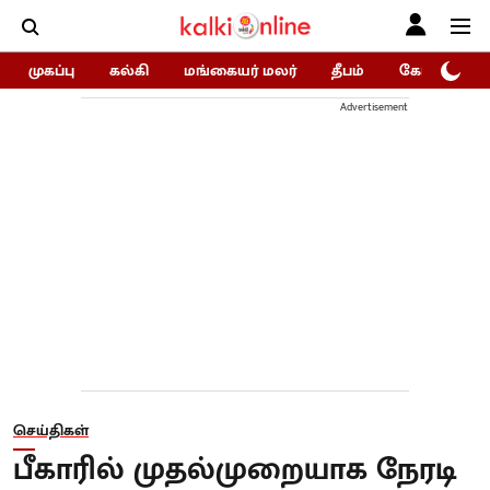
முகப்பு
கல்கி
மங்கையர் மலர்
தீபம்
கோகுலம்/Go
Advertisement
செய்திகள்
பீகாரில் முதல்முறையாக நேரடி