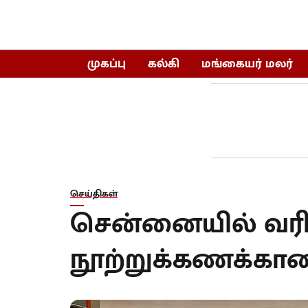
முகப்பு
கல்கி
மங்கையர் மலர்
செய்திகள்
சென்னையில் வரிசை
நூற்றுக்கணக்கான