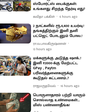
ஸ்போர்ட்ஸ் பைக்குகள்:
உங்களது சிறந்த தேர்வு எது?
கவிதா பக்கிள்
6 hours ago
2 நாட்களில் ரூ.4,400 உயர்வு.!
தங்கத்திற்கும் இனி தனி
பட்ஜெட் போடனும் போல.!
ரா.வ.பாலகிருஷ்ணன்
13 hours ago
மக்களுக்கு அடுத்த ஷாக்..!
இனி ₹2000-க்கு மேற்பட்ட
GPay , Paytm
பரிவர்த்தனைகளுக்கு
கூடுதல் கட்டணம்..?
ராஜமருதவேல்
16 hours ago
பொருளாதாரம் பற்றி யாரும்
சொல்லாத உண்மைகள்...
மிஸ் பண்ணாதீங்க!