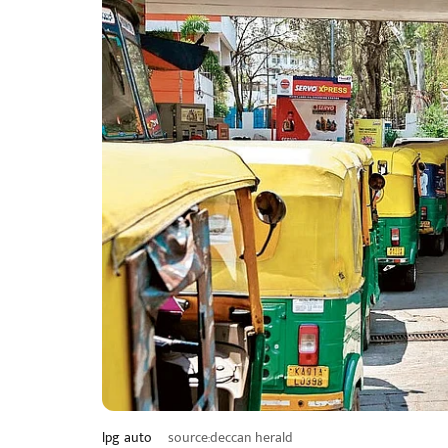
lpg auto
source:deccan herald