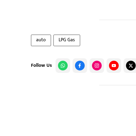
auto
LPG Gas
Follow Us