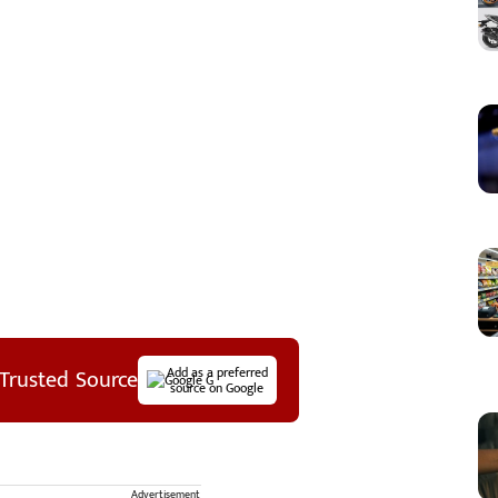
Trusted Source
Add as a preferred
source on Google
Advertisement