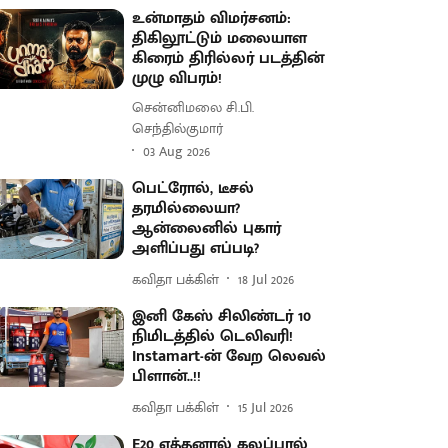
உன்மாதம் விமர்சனம்:
திகிலூட்டும் மலையாள
கிரைம் திரில்லர் படத்தின்
முழு விபரம்!
சென்னிமலை சி.பி.
செந்தில்குமார்
03 Aug 2026
பெட்ரோல், டீசல்
தரமில்லையா?
ஆன்லைனில் புகார்
அளிப்பது எப்படி?
கவிதா பக்கிள்
18 Jul 2026
இனி கேஸ் சிலிண்டர் 10
நிமிடத்தில் டெலிவரி!
Instamart-ன் வேற லெவல்
பிளான்..!!
கவிதா பக்கிள்
15 Jul 2026
E20 எத்தனால் கலப்பால்