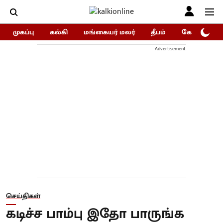
முகப்பு
கல்கி
மங்கையர் மலர்
தீபம்
கோகுலம்/Go
Advertisement
செய்திகள்
கடிச்ச பாம்பு இதோ பாருங்க