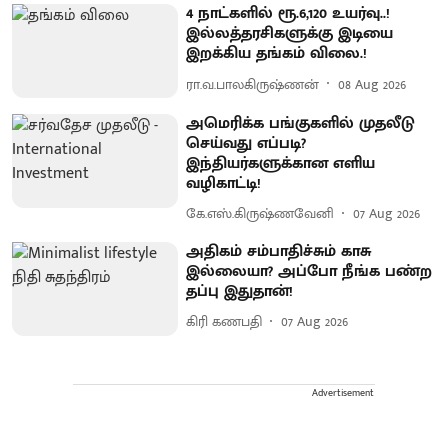
4 நாட்களில் ரூ.6,120 உயர்வு..!
இல்லத்தரசிகளுக்கு இடியை
இறக்கிய தங்கம் விலை.!
ரா.வ.பாலகிருஷ்ணன்
08 Aug 2026
அமெரிக்க பங்குகளில் முதலீடு
செய்வது எப்படி?
இந்தியர்களுக்கான எளிய
வழிகாட்டி!
கே.எஸ்.கிருஷ்ணவேனி
07 Aug 2026
அதிகம் சம்பாதிச்சும் காசு
இல்லையா? அப்போ நீங்க பண்ற
தப்பு இதுதான்!
கிரி கணபதி
07 Aug 2026
Advertisement