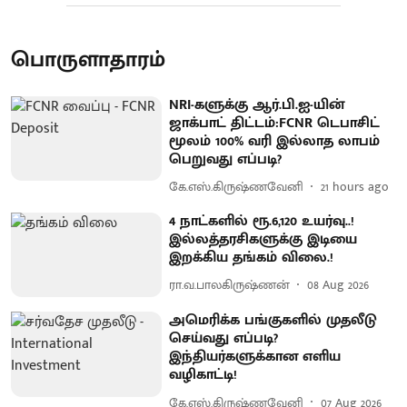
பொருளாதாரம்
NRI-களுக்கு ஆர்.பி.ஐ-யின்
ஜாக்பாட் திட்டம்:FCNR டெபாசிட்
மூலம் 100% வரி இல்லாத லாபம்
பெறுவது எப்படி?
கே.எஸ்.கிருஷ்ணவேனி
21 hours ago
4 நாட்களில் ரூ.6,120 உயர்வு..!
இல்லத்தரசிகளுக்கு இடியை
இறக்கிய தங்கம் விலை.!
ரா.வ.பாலகிருஷ்ணன்
08 Aug 2026
அமெரிக்க பங்குகளில் முதலீடு
செய்வது எப்படி?
இந்தியர்களுக்கான எளிய
வழிகாட்டி!
கே.எஸ்.கிருஷ்ணவேனி
07 Aug 2026