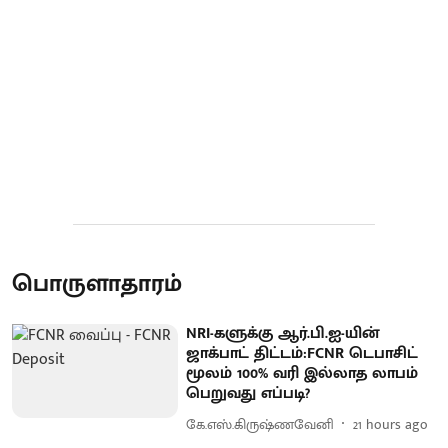
பொருளாதாரம்
NRI-களுக்கு ஆர்.பி.ஐ-யின்
ஜாக்பாட் திட்டம்:FCNR டெபாசிட்
மூலம் 100% வரி இல்லாத லாபம்
பெறுவது எப்படி?
கே.எஸ்.கிருஷ்ணவேனி
21 hours ago