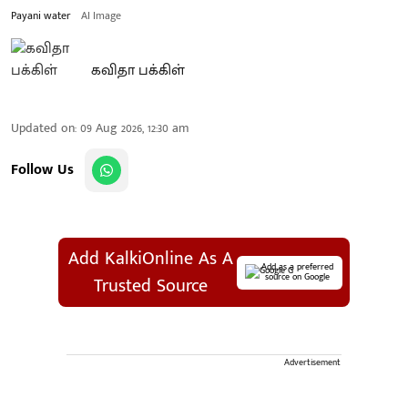
Payani water
AI Image
கவிதா பக்கிள்
Updated on
:
09 Aug 2026, 12:30 am
Follow Us
Add KalkiOnline As A
Add as a preferred
source on Google
Trusted Source
Advertisement