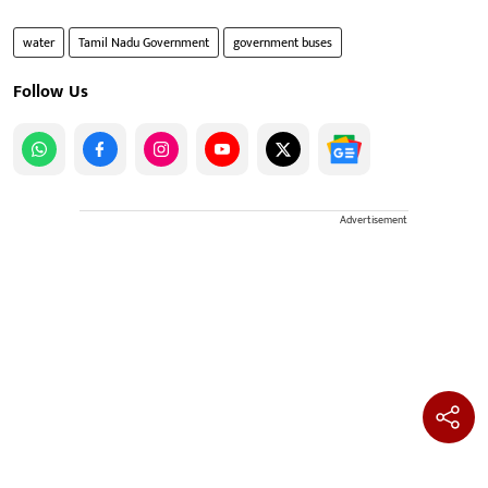
water
Tamil Nadu Government
government buses
Follow Us
Advertisement