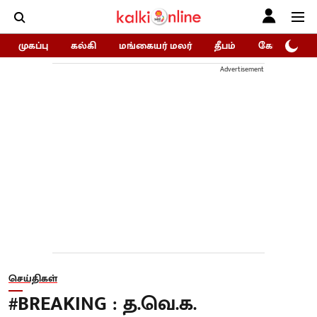
முகப்பு
கல்கி
மங்கையர் மலர்
தீபம்
கோகுலம்/Go
Advertisement
செய்திகள்
#BREAKING : த.வெ.க.