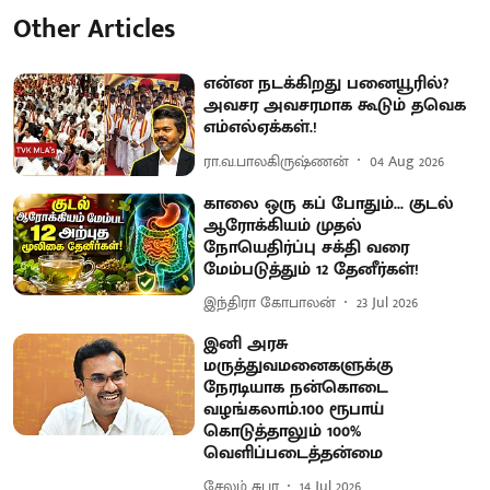
Other Articles
என்ன நடக்கிறது பனையூரில்?
அவசர அவசரமாக கூடும் தவெக
எம்எல்ஏக்கள்.!
ரா.வ.பாலகிருஷ்ணன்
04 Aug 2026
காலை ஒரு கப் போதும்... குடல்
ஆரோக்கியம் முதல்
நோயெதிர்ப்பு சக்தி வரை
மேம்படுத்தும் 12 தேனீர்கள்!
இந்திரா கோபாலன்
23 Jul 2026
இனி அரசு
மருத்துவமனைகளுக்கு
நேரடியாக நன்கொடை
வழங்கலாம்.100 ரூபாய்
கொடுத்தாலும் 100%
வெளிப்படைத்தன்மை
சேலம் சுபா
14 Jul 2026