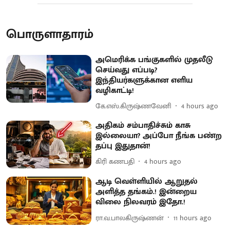
பொருளாதாரம்
அமெரிக்க பங்குகளில் முதலீடு
செய்வது எப்படி?
இந்தியர்களுக்கான எளிய
வழிகாட்டி!
கே.எஸ்.கிருஷ்ணவேனி
4 hours ago
அதிகம் சம்பாதிச்சும் காசு
இல்லையா? அப்போ நீங்க பண்ற
தப்பு இதுதான்!
கிரி கணபதி
4 hours ago
ஆடி வெள்ளியில் ஆறுதல்
அளித்த தங்கம்.! இன்றைய
விலை நிலவரம் இதோ.!
ரா.வ.பாலகிருஷ்ணன்
11 hours ago