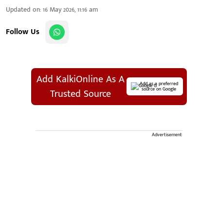
Updated on
:
16 May 2026, 11:16 am
Follow Us
Add KalkiOnline As A
Add as a preferred
source on Google
Trusted Source
Advertisement