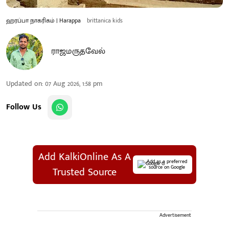
ஹரப்பா நாகரிகம் | Harappa
brittanica kids
ராஜமருதவேல்
Updated on
:
07 Aug 2026, 1:58 pm
Follow Us
Add KalkiOnline As A
Add as a preferred
source on Google
Trusted Source
Advertisement