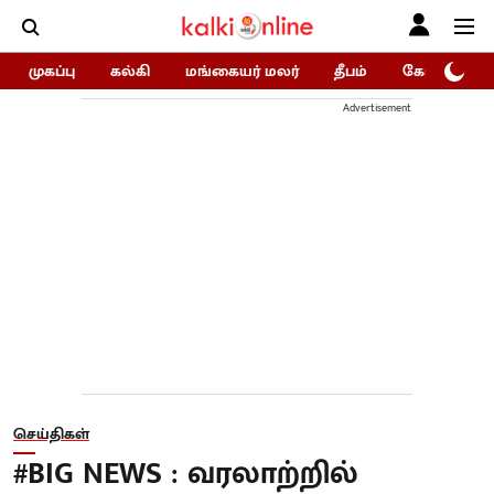
முகப்பு
கல்கி
மங்கையர் மலர்
தீபம்
கோகுலம்/Go
Advertisement
செய்திகள்
#BIG NEWS : வரலாற்றில்