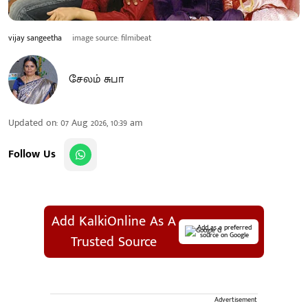
vijay sangeetha
image source: filmibeat
சேலம் சுபா
Updated on
:
07 Aug 2026, 10:39 am
Follow Us
Add KalkiOnline As A
Add as a preferred
source on Google
Trusted Source
Advertisement