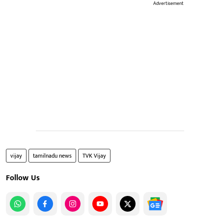
Advertisement
vijay
tamilnadu news
TVK Vijay
Follow Us