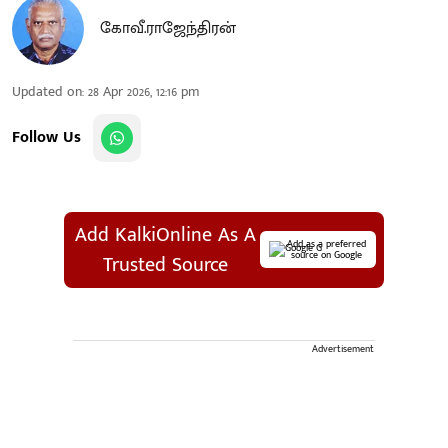
கோவீ.ராஜேந்திரன்
Updated on
:
28 Apr 2026, 12:16 pm
Follow Us
Add KalkiOnline As A
Add as a preferred
source on Google
Trusted Source
Advertisement