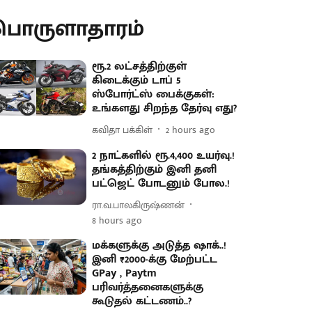
பொருளாதாரம்
ரூ.2 லட்சத்திற்குள்
கிடைக்கும் டாப் 5
ஸ்போர்ட்ஸ் பைக்குகள்:
உங்களது சிறந்த தேர்வு எது?
கவிதா பக்கிள்
2 hours ago
2 நாட்களில் ரூ.4,400 உயர்வு.!
தங்கத்திற்கும் இனி தனி
பட்ஜெட் போடனும் போல.!
ரா.வ.பாலகிருஷ்ணன்
8 hours ago
மக்களுக்கு அடுத்த ஷாக்..!
இனி ₹2000-க்கு மேற்பட்ட
GPay , Paytm
பரிவர்த்தனைகளுக்கு
கூடுதல் கட்டணம்..?