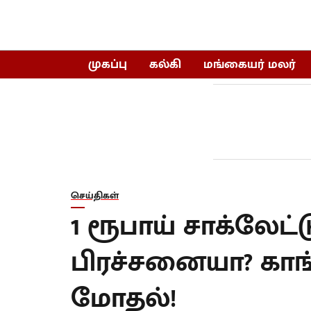
முகப்பு
கல்கி
மங்கையர் மலர்
செய்திகள்
1 ரூபாய் சாக்லேட்
பிரச்சனையா? காங்
மோதல்!