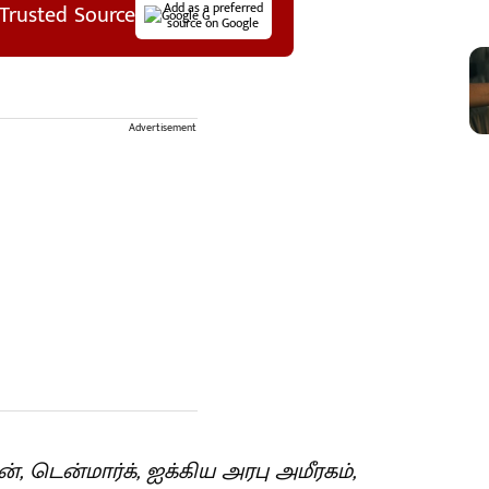
Trusted Source
Add as a preferred
source on Google
Advertisement
், டென்மார்க், ஐக்கிய அரபு அமீரகம்,