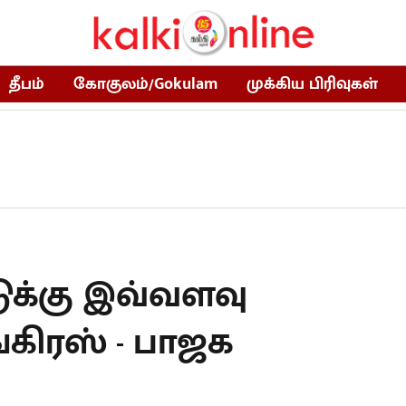
தீபம்
கோகுலம்/Gokulam
முக்கிய பிரிவுகள்
டுக்கு இவ்வளவு
கிரஸ் - பாஜக