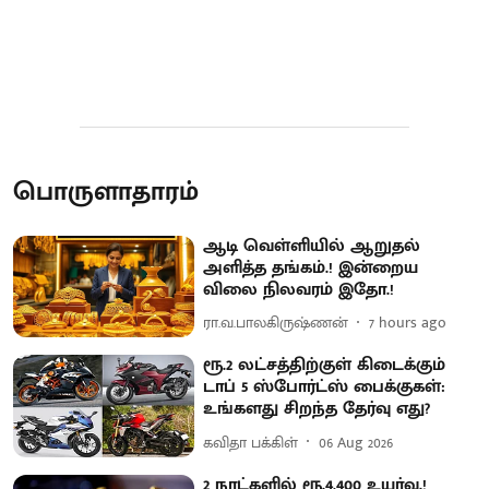
பொருளாதாரம்
ஆடி வெள்ளியில் ஆறுதல்
அளித்த தங்கம்.! இன்றைய
விலை நிலவரம் இதோ.!
ரா.வ.பாலகிருஷ்ணன்
7 hours ago
ரூ.2 லட்சத்திற்குள் கிடைக்கும்
டாப் 5 ஸ்போர்ட்ஸ் பைக்குகள்:
உங்களது சிறந்த தேர்வு எது?
கவிதா பக்கிள்
06 Aug 2026
2 நாட்களில் ரூ.4,400 உயர்வு.!