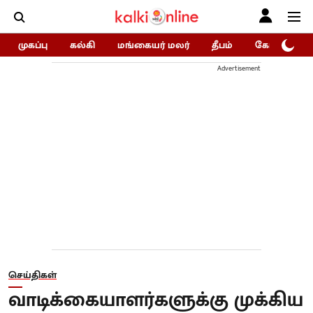
முகப்பு
கல்கி
மங்கையர் மலர்
தீபம்
கோகுலம்/Go
Advertisement
செய்திகள்
வாடிக்கையாளர்களுக்கு முக்கிய