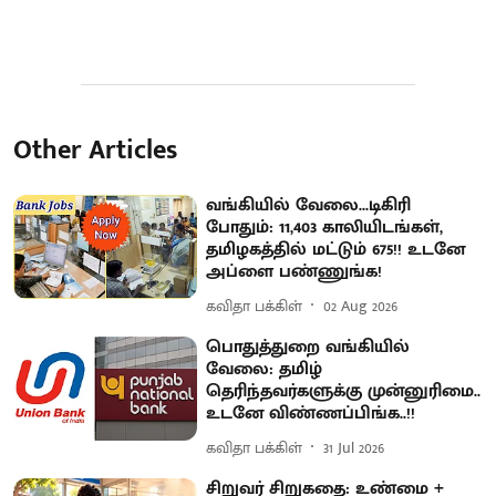
Other Articles
வங்கியில் வேலை...டிகிரி
போதும்: 11,403 காலியிடங்கள்,
தமிழகத்தில் மட்டும் 675!! உடனே
அப்ளை பண்ணுங்க!
கவிதா பக்கிள்
02 Aug 2026
பொதுத்துறை வங்கியில்
வேலை: தமிழ்
தெரிந்தவர்களுக்கு முன்னுரிமை..
உடனே விண்ணப்பிங்க..!!
கவிதா பக்கிள்
31 Jul 2026
சிறுவர் சிறுகதை: உண்மை +