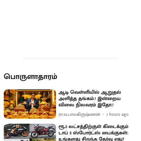
பொருளாதாரம்
ஆடி வெள்ளியில் ஆறுதல்
அளித்த தங்கம்.! இன்றைய
விலை நிலவரம் இதோ.!
ரா.வ.பாலகிருஷ்ணன்
7 hours ago
ரூ.2 லட்சத்திற்குள் கிடைக்கும்
டாப் 5 ஸ்போர்ட்ஸ் பைக்குகள்:
உங்களது சிறந்த தேர்வு எது?