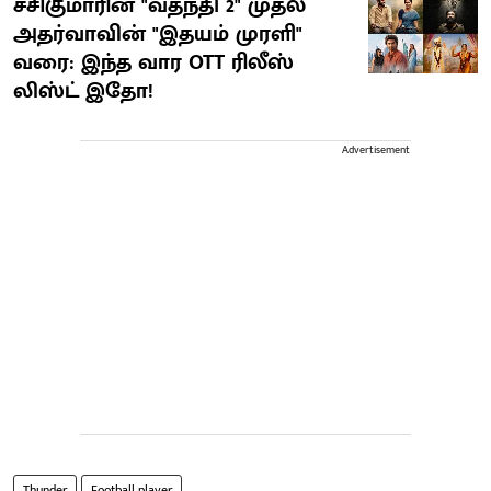
சசிகுமாரின் "வதந்தி 2" முதல்
அதர்வாவின் "இதயம் முரளி"
வரை: இந்த வார OTT ரிலீஸ்
லிஸ்ட் இதோ!
Advertisement
Thunder
Football player