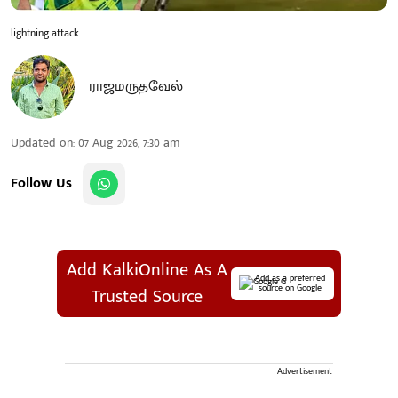
lightning attack
ராஜமருதவேல்
Updated on
:
07 Aug 2026, 7:30 am
Follow Us
Add KalkiOnline As A
Add as a preferred
source on Google
Trusted Source
Advertisement