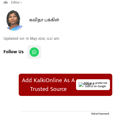
sbi
Editor 1
கவிதா பக்கிள்
Updated on
:
19 May 2026, 12:27 am
Follow Us
Add KalkiOnline As A
Add as a preferred
source on Google
Trusted Source
Advertisement