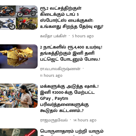
ரூ.2 லட்சத்திற்குள்
கிடைக்கும் டாப் 5
ஸ்போர்ட்ஸ் பைக்குகள்:
உங்களது சிறந்த தேர்வு எது?
கவிதா பக்கிள்
5 hours ago
2 நாட்களில் ரூ.4,400 உயர்வு.!
தங்கத்திற்கும் இனி தனி
பட்ஜெட் போடனும் போல.!
ரா.வ.பாலகிருஷ்ணன்
11 hours ago
மக்களுக்கு அடுத்த ஷாக்..!
இனி ₹2000-க்கு மேற்பட்ட
GPay , Paytm
பரிவர்த்தனைகளுக்கு
கூடுதல் கட்டணம்..?
ராஜமருதவேல்
14 hours ago
பொருளாதாரம் பற்றி யாரும்