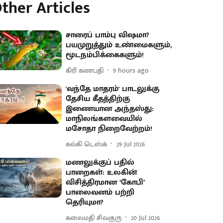
ther Articles
சாரைப் பாம்பு விஷமா?
பயமுறுத்தும் உண்மைகளும்,
மூடநம்பிக்கைகளும்!
கிரி கணபதி
9 hours ago
'வந்தே மாதரம்' பாடலுக்கு
தேசிய கீதத்திற்கு
இணையான அந்தஸ்து:
மாநிலங்களவையில்
மசோதா நிறைவேற்றம்!
கல்கி டெஸ்க்
29 Jul 2026
மணலுக்குப் பதில்
பாறைகள்: உலகின்
விசித்திரமான ‘கோபி’
பாலைவனம் பற்றி
தெரியுமா?
கலைமதி சிவகுரு
20 Jul 2026