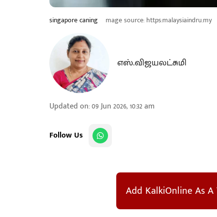
singapore caning
mage source: https:malaysiaindru.my
எஸ்.விஜயலட்சுமி
Updated on
:
09 Jun 2026, 10:32 am
Follow Us
Add KalkiOnline As A 