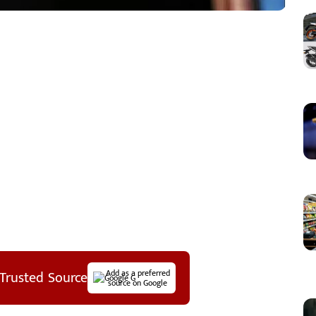
Trusted Source
Add as a preferred
source on Google