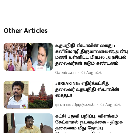
Other Articles
உதயநிதி ஸ்டாலின் கைது :
கனிமொழி,திருமாவளவன்,அன்பு
மணி உள்ளிட்ட பிரபல அரசியல்
தலைவர்கள் கடும் கண்டனம்!
சேலம் சுபா
04 Aug 2026
#BREAKING: எதிர்க்கட்சித்
தலைவர் உதயநிதி ஸ்டாலின்
கைது..!!
ரா.வ.பாலகிருஷ்ணன்
04 Aug 2026
கட்சி பதவி பறிப்பு: விளக்கம்
கேட்காமல் நடவடிக்கை - திமுக
தலைமை மீது தோப்பு