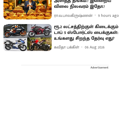
அளித்த தங்கம்.! இன்றைய
விலை நிலவரம் இதோ.!
ரா.வ.பாலகிருஷ்ணன்
9 hours ago
ரூ.2 லட்சத்திற்குள் கிடைக்கும்
டாப் 5 ஸ்போர்ட்ஸ் பைக்குகள்:
உங்களது சிறந்த தேர்வு எது?
கவிதா பக்கிள்
06 Aug 2026
Advertisement