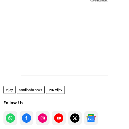
Advertisement
vijay
tamilnadu news
TVK Vijay
Follow Us