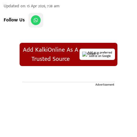
Updated on
:
15 Apr 2026, 7:38 am
Follow Us
Add KalkiOnline As A
Add as a preferred
source on Google
Trusted Source
Advertisement