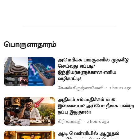
பொருளாதாரம்
அமெரிக்க பங்குகளில் முதலீடு
செய்வது எப்படி?
இந்தியர்களுக்கான எளிய
வழிகாட்டி!
கே.எஸ்.கிருஷ்ணவேனி
2 hours ago
அதிகம் சம்பாதிச்சும் காசு
இல்லையா? அப்போ நீங்க பண்ற
தப்பு இதுதான்!
கிரி கணபதி
2 hours ago
ஆடி வெள்ளியில் ஆறுதல்