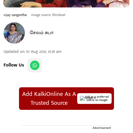
vijay sangeetha
image source: filmibeat
சேலம் சுபா
Updated on
:
07 Aug 2026, 10:39 am
Follow Us
Add KalkiOnline As A
Add as a preferred
source on Google
Trusted Source
Advertisement