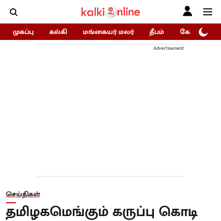
முகப்பு
கல்கி
மங்கையர் மலர்
தீபம்
கோகுலம்/Go
Advertisement
செய்திகள்
தமிழகமெங்கும் கருப்பு கொடி