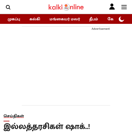
முகப்பு
கல்கி
மங்கையர் மலர்
தீபம்
கோகுலம்/Go
Advertisement
செய்திகள்
இல்லத்தரசிகள் ஷாக்..!