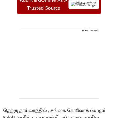
Add KalkiOnline As A
Add as a preferred
source on Google
Trusted Source
Advertisement
தெற்கு தாய்லாந்தில் , சுங்கை கோலோக் (Sungai
Kolok) நகரில் உள்ள சாந்திபாப் மைதானத்தில்