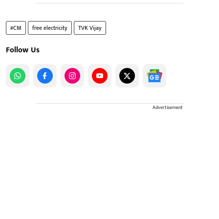
#CM
free electricity
TVK Vijay
Follow Us
Advertisement