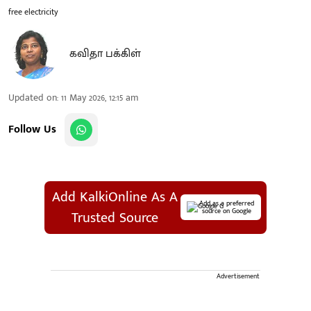
free electricity
கவிதா பக்கிள்
Updated on
:
11 May 2026, 12:15 am
Follow Us
Add KalkiOnline As A
Add as a preferred
source on Google
Trusted Source
Advertisement