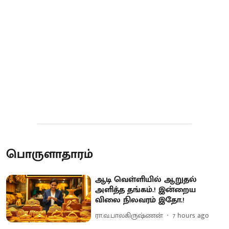
பொருளாதாரம்
ஆடி வெள்ளியில் ஆறுதல்
அளித்த தங்கம்.! இன்றைய
விலை நிலவரம் இதோ.!
ரா.வ.பாலகிருஷ்ணன்
7 hours ago