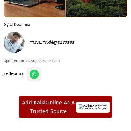
Digital Documents
ரா.வ.பாலகிருஷ்ணன்
Updated on
:
06 Aug 2026, 6:44 am
Follow Us
Add KalkiOnline As A
Add as a preferred
source on Google
Trusted Source