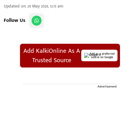
Updated on
:
29 May 2026, 12:15 am
Follow Us
Add KalkiOnline As A
Add as a preferred
source on Google
Trusted Source
Advertisement