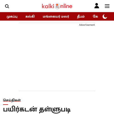
முகப்பு
கல்கி
மங்கையர் மலர்
தீபம்
கோகுலம்/Go
Advertisement
செய்திகள்
பயிர்கடன் தள்ளுபடி