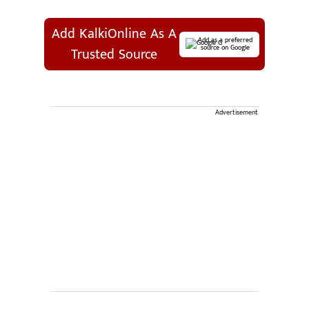
Add KalkiOnline As A
Add as a preferred
source on Google
Trusted Source
Advertisement