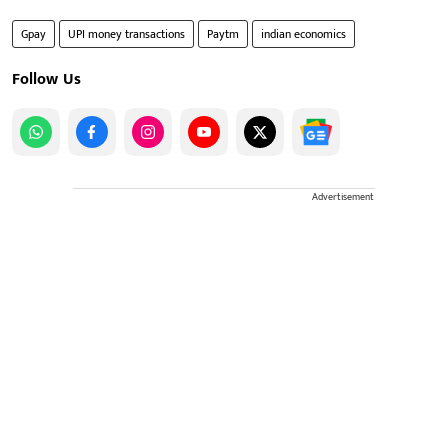
Gpay
UPI money transactions
Paytm
indian economics
Follow Us
Advertisement