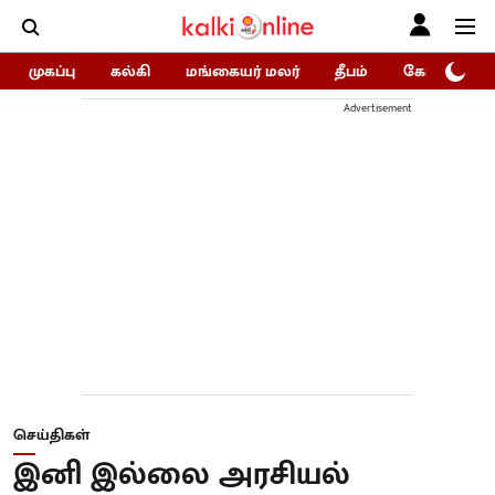
முகப்பு
கல்கி
மங்கையர் மலர்
தீபம்
கோகுலம்/Go
Advertisement
செய்திகள்
இனி இல்லை அரசியல்