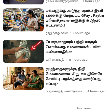
ரா.வ.பாலகிருஷ்ணன்
2 hours ago
மக்களுக்கு அடுத்த ஷாக்..! இனி
₹2000-க்கு மேற்பட்ட GPay , Paytm
பரிவர்த்தனைகளுக்கு கூடுதல்
கட்டணம்..?
ராஜமருதவேல்
5 hours ago
பொருளாதாரம் பற்றி யாரும்
சொல்லாத உண்மைகள்... மிஸ்
பண்ணாதீங்க!
கிரி கணபதி
18 hours ago
குழந்தைகளுக்கு நிதி
மேலாண்மை: சிறு வயதிலேயே
சேமிப்பு பழக்கத்தை வளர்ப்பது
எப்படி?
ஜெயகாந்தி மகாதேவன்
19 hours ago
Advertisement