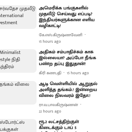
அமெரிக்க பங்குகளில்
முதலீடு செய்வது எப்படி?
இந்தியர்களுக்கான எளிய
வழிகாட்டி!
கே.எஸ்.கிருஷ்ணவேனி
15 hours ago
அதிகம் சம்பாதிச்சும் காசு
இல்லையா? அப்போ நீங்க
பண்ற தப்பு இதுதான்!
கிரி கணபதி
15 hours ago
ஆடி வெள்ளியில் ஆறுதல்
அளித்த தங்கம்.! இன்றைய
விலை நிலவரம் இதோ.!
ரா.வ.பாலகிருஷ்ணன்
22 hours ago
ரூ.2 லட்சத்திற்குள்
கிடைக்கும் டாப் 5