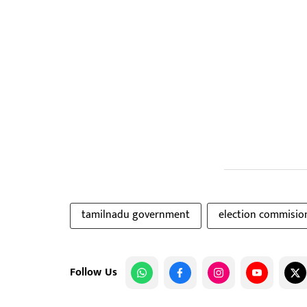
tamilnadu government
election commision
Follow Us