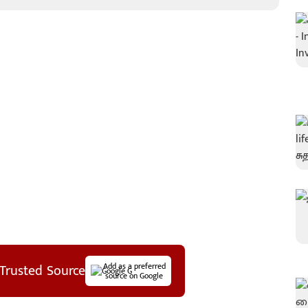
Trusted Source
Add as a preferred
source on Google