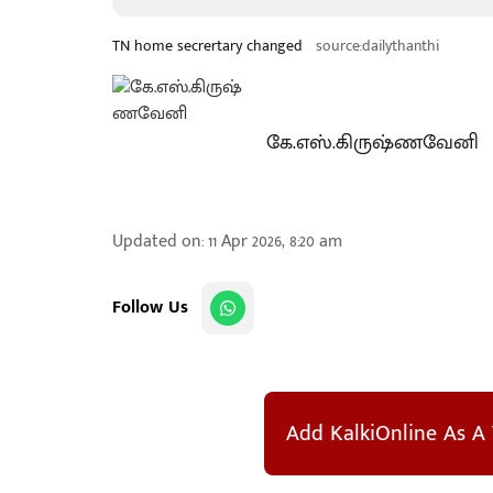
TN home secrertary changed
source:dailythanthi
கே.எஸ்.கிருஷ்ணவேனி
Updated on
:
11 Apr 2026, 8:20 am
Follow Us
Add KalkiOnline As A 