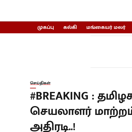
முகப்பு
கல்கி
மங்கையர் மலர்
செய்திகள்
#BREAKING : தமி
செயலாளர் மாற்ற
அதிரடி..!