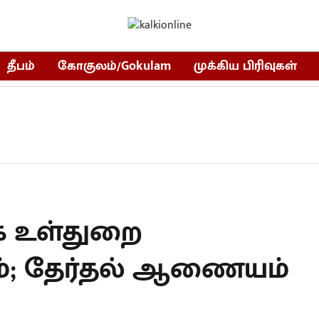
தீபம்
கோகுலம்/Gokulam
முக்கிய பிரிவுகள்
ழக உள்துறை
ம்; தேர்தல் ஆணையம்