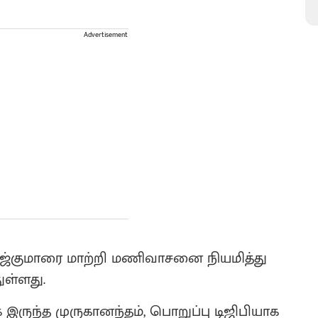
Advertisement
ீரஜ்குமாரை மாற்றி மணிவாசனை நியமித்து
ுள்ளது.
ருந்த முருகானந்தம், பொறுப்பு டிஜிபியாக