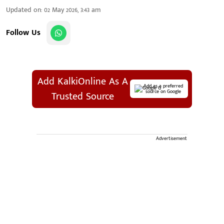
Updated on
:
02 May 2026, 3:43 am
Follow Us
Add KalkiOnline As A
Add as a preferred
source on Google
Trusted Source
Advertisement