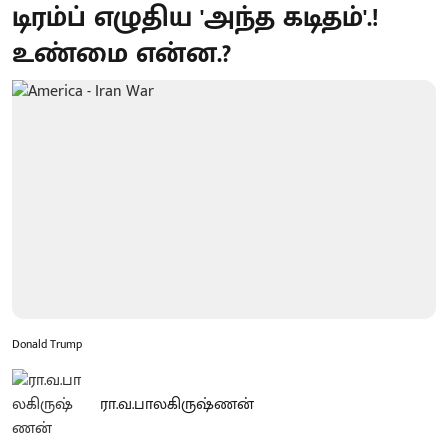
டிரம்ப் எழுதிய 'அந்த கடிதம்'.!
உண்மை என்ன.?
Donald Trump
ரா.வ.பாலகிருஷ்ணன்