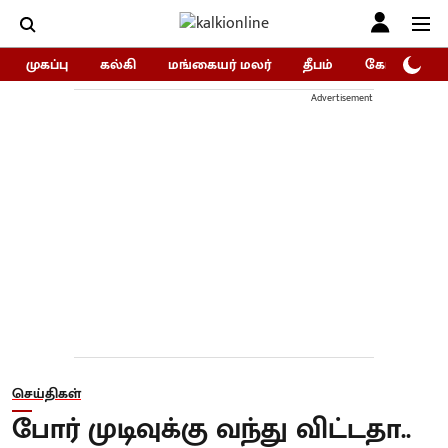
முகப்பு
கல்கி
மங்கையர் மலர்
தீபம்
கோகுலம்/Go
Advertisement
செய்திகள்
போர் முடிவுக்கு வந்து விட்டதா..