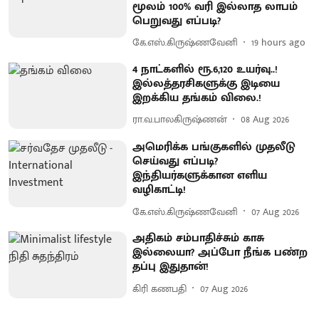
மூலம் 100% வரி இல்லாத லாபம்
பெறுவது எப்படி?
கே.எஸ்.கிருஷ்ணவேனி
19 hours ago
4 நாட்களில் ரூ.6,120 உயர்வு..!
இல்லத்தரசிகளுக்கு இடியை
இறக்கிய தங்கம் விலை.!
ரா.வ.பாலகிருஷ்ணன்
08 Aug 2026
அமெரிக்க பங்குகளில் முதலீடு
செய்வது எப்படி?
இந்தியர்களுக்கான எளிய
வழிகாட்டி!
கே.எஸ்.கிருஷ்ணவேனி
07 Aug 2026
அதிகம் சம்பாதிச்சும் காசு
இல்லையா? அப்போ நீங்க பண்ற
தப்பு இதுதான்!
கிரி கணபதி
07 Aug 2026