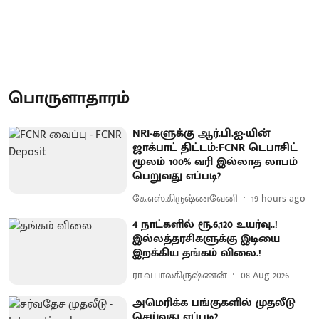
பொருளாதாரம்
NRI-களுக்கு ஆர்.பி.ஐ-யின்
ஜாக்பாட் திட்டம்:FCNR டெபாசிட்
மூலம் 100% வரி இல்லாத லாபம்
பெறுவது எப்படி?
கே.எஸ்.கிருஷ்ணவேனி
19 hours ago
4 நாட்களில் ரூ.6,120 உயர்வு..!
இல்லத்தரசிகளுக்கு இடியை
இறக்கிய தங்கம் விலை.!
ரா.வ.பாலகிருஷ்ணன்
08 Aug 2026
அமெரிக்க பங்குகளில் முதலீடு
செய்வது எப்படி?