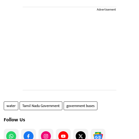
Advertisement
water
Tamil Nadu Government
government buses
Follow Us