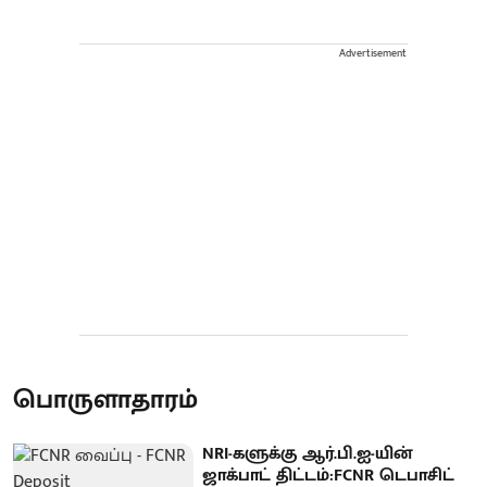
Advertisement
பொருளாதாரம்
NRI-களுக்கு ஆர்.பி.ஐ-யின்
ஜாக்பாட் திட்டம்:FCNR டெபாசிட்