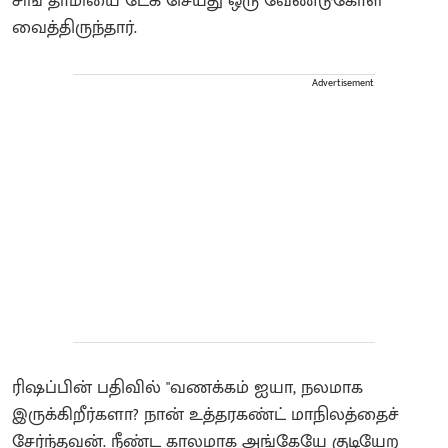
சிங் தாமியை டேக் செய்து ஒரு வேண்டுகோள்
வைத்திருந்தார்.
Advertisement
ரிஷப்பின் பதிவில் "வணக்கம் ஐயா, நலமாக
இருக்கிறீர்களா? நான் உத்தரகண்ட் மாநிலத்தைச்
சேர்ந்தவன். நீண்ட காலமாக அங்கேயே குடியேற