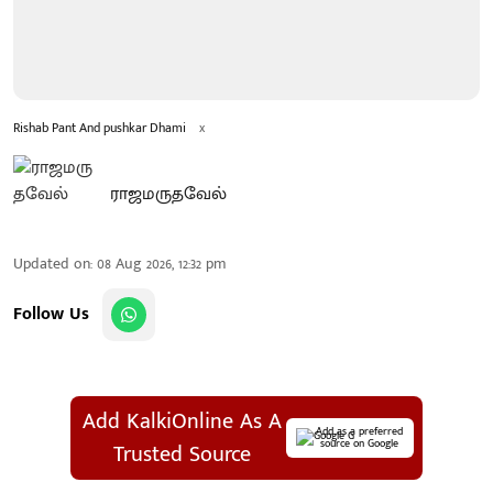
Rishab Pant And pushkar Dhami
x
ராஜமருதவேல்
Updated on
:
08 Aug 2026, 12:32 pm
Follow Us
Add KalkiOnline As A
Add as a preferred
source on Google
Trusted Source