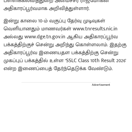
பள்ளிக்கல்வித்துறை அமைச்சர் ராஜ்மோகன்
அதிகாரப்பூர்வமாக அறிவித்துள்ளார்.
இன்று காலை 10-ம் வகுப்பு தேர்வு முடிவுகள்
வெளியானதும் மாணவர்கள் www.tnresults.nic.in
அல்லது www.dge.tn.gov.in ஆகிய அதிகாரப்பூர்வ
பக்கத்திற்குச் சென்று அறிந்து கொள்ளலாம். இதற்கு
அதிகாரப்பூர்வ இணையதள பக்கத்திற்கு சென்று
முகப்புப் பக்கத்தில் உள்ள ‘SSLC Class 10th Result 2026’
என்ற இணைப்பைத் தேர்ந்தெடுக்க வேண்டும்.
Advertisement