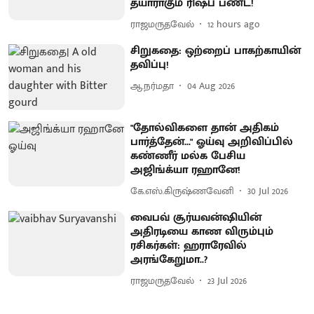
தயாராகும் ரிஷப் பண்ட்!
ராஜமருதவேல்
12 hours ago
சிறுகதை: ஒற்றைப் பாகற்காயின்
தவிப்பு!
ஆ.நர்மதா
04 Aug 2026
"தோல்விகளை தான் அதிகம்
பார்த்தேன்..." ஓய்வு அறிவிப்பில்
கண்ணீர் மல்க பேசிய
அஜிங்க்யா ரஹானே!
கே.எஸ்.கிருஷ்ணவேனி
30 Jul 2026
வைபவ் சூர்யவன்ஷியின்
அதிரடியை காண விரும்பும்
ரசிகர்கள்: ஹராரேவில்
அரங்கேறுமா..?
ராஜமருதவேல்
23 Jul 2026