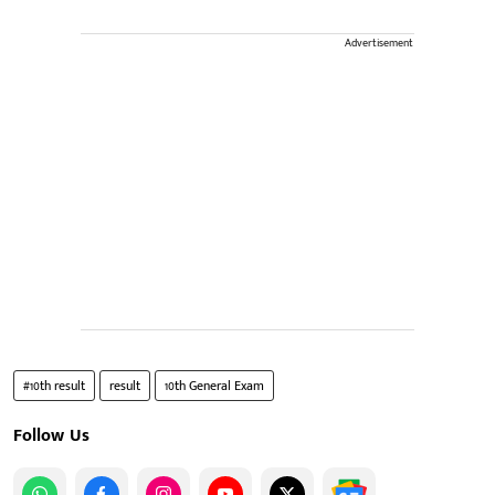
Advertisement
#10th result
result
10th General Exam
Follow Us