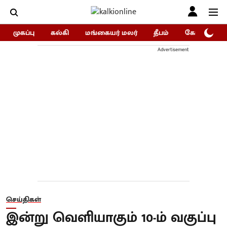
முகப்பு
கல்கி
மங்கையர் மலர்
தீபம்
கோகுலம்/Go
Advertisement
செய்திகள்
இன்று வெளியாகும் 10-ம் வகுப்பு