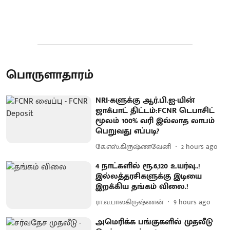
பொருளாதாரம்
NRI-களுக்கு ஆர்.பி.ஐ-யின்
ஜாக்பாட் திட்டம்:FCNR டெபாசிட்
மூலம் 100% வரி இல்லாத லாபம்
பெறுவது எப்படி?
கே.எஸ்.கிருஷ்ணவேனி
2 hours ago
4 நாட்களில் ரூ.6,120 உயர்வு..!
இல்லத்தரசிகளுக்கு இடியை
இறக்கிய தங்கம் விலை.!
ரா.வ.பாலகிருஷ்ணன்
9 hours ago
அமெரிக்க பங்குகளில் முதலீடு