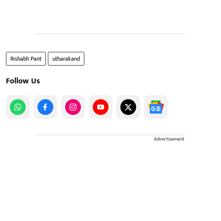
Rishabh Pant
utharakand
Follow Us
Advertisement