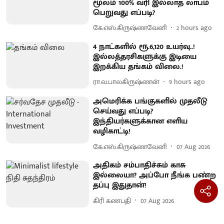
மூலம் 100% வரி இல்லாத லாபம்
பெறுவது எப்படி?
கே.எஸ்.கிருஷ்ணவேனி
2 hours ago
4 நாட்களில் ரூ.6,120 உயர்வு..!
இல்லத்தரசிகளுக்கு இடியை
இறக்கிய தங்கம் விலை.!
ரா.வ.பாலகிருஷ்ணன்
9 hours ago
அமெரிக்க பங்குகளில் முதலீடு
செய்வது எப்படி?
இந்தியர்களுக்கான எளிய
வழிகாட்டி!
கே.எஸ்.கிருஷ்ணவேனி
07 Aug 2026
அதிகம் சம்பாதிச்சும் காசு
இல்லையா? அப்போ நீங்க பண்ற
தப்பு இதுதான்!
கிரி கணபதி
07 Aug 2026