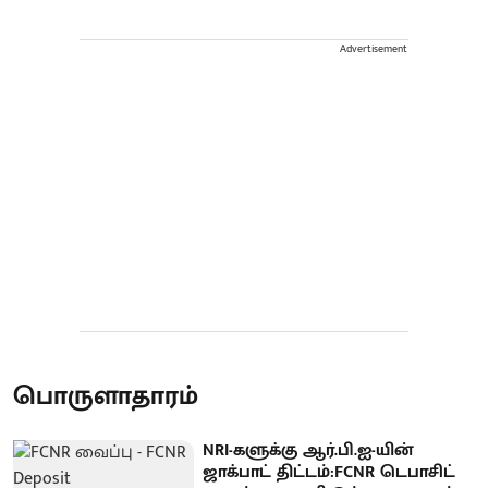
Advertisement
பொருளாதாரம்
NRI-களுக்கு ஆர்.பி.ஐ-யின்
ஜாக்பாட் திட்டம்:FCNR டெபாசிட்