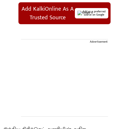
Add KalkiOnline As A
Add as a preferred
source on Google
Trusted Source
Advertisement