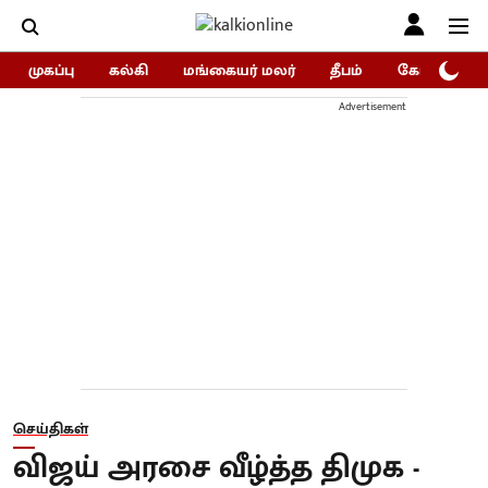
முகப்பு
கல்கி
மங்கையர் மலர்
தீபம்
கோகுலம்/Go
Advertisement
செய்திகள்
விஜய் அரசை வீழ்த்த திமுக -