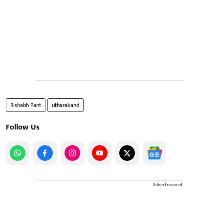
Rishabh Pant
utharakand
Follow Us
Advertisement