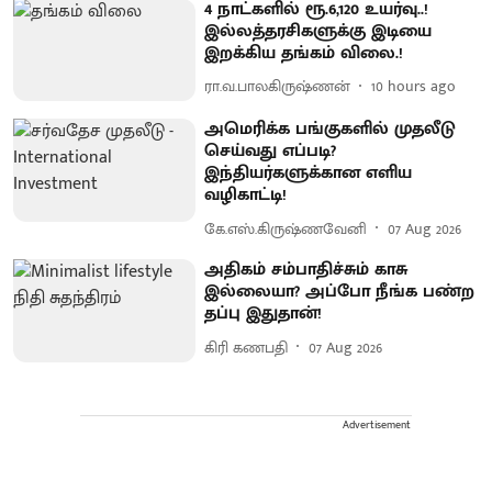
4 நாட்களில் ரூ.6,120 உயர்வு..!
இல்லத்தரசிகளுக்கு இடியை
இறக்கிய தங்கம் விலை.!
ரா.வ.பாலகிருஷ்ணன்
10 hours ago
அமெரிக்க பங்குகளில் முதலீடு
செய்வது எப்படி?
இந்தியர்களுக்கான எளிய
வழிகாட்டி!
கே.எஸ்.கிருஷ்ணவேனி
07 Aug 2026
அதிகம் சம்பாதிச்சும் காசு
இல்லையா? அப்போ நீங்க பண்ற
தப்பு இதுதான்!
கிரி கணபதி
07 Aug 2026
Advertisement