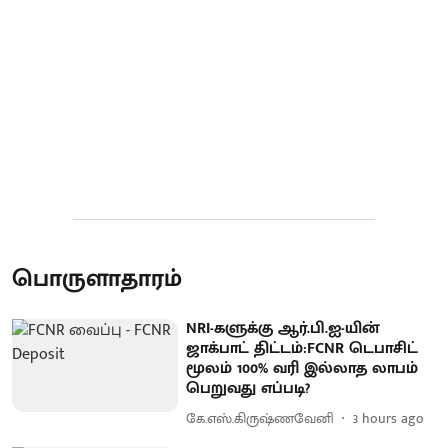
பொருளாதாரம்
NRI-களுக்கு ஆர்.பி.ஐ-யின்
ஜாக்பாட் திட்டம்:FCNR டெபாசிட்
மூலம் 100% வரி இல்லாத லாபம்
பெறுவது எப்படி?
கே.எஸ்.கிருஷ்ணவேனி
3 hours ago