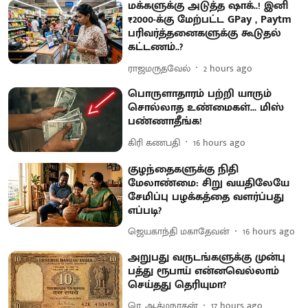
மக்களுக்கு அடுத்த ஷாக்..! இனி
₹2000-க்கு மேற்பட்ட GPay , Paytm
பரிவர்த்தனைகளுக்கு கூடுதல்
கட்டணம்..?
ராஜமருதவேல்
2 hours ago
பொருளாதாரம் பற்றி யாரும்
சொல்லாத உண்மைகள்... மிஸ்
பண்ணாதீங்க!
கிரி கணபதி
16 hours ago
குழந்தைகளுக்கு நிதி
மேலாண்மை: சிறு வயதிலேயே
சேமிப்பு பழக்கத்தை வளர்ப்பது
எப்படி?
ஜெயகாந்தி மகாதேவன்
16 hours ago
அறுபது வருடங்களுக்கு முன்பு
பத்து ரூபாய் என்னவெல்லாம்
செய்தது தெரியுமா?
ரெ. ஆத்மநாதன்
17 hours ago