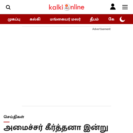
முகப்பு
கல்கி
மங்கையர் மலர்
தீபம்
கோகுலம்/Go
Advertisement
செய்திகள்
அமைச்சர் கீர்த்தனா இன்று