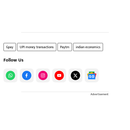
Gpay
UPI money transactions
Paytm
indian economics
Follow Us
Advertisement