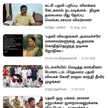
கட்சி பதவி பறிப்பு: விளக்கம்
கேட்காமல் நடவடிக்கை - திமுக
தலைமை மீது தோப்பு
வெங்கடாசலம் விமர்சனம்!
கவிதா பக்கிள்
01 Aug 2026
"பதவி விலகுங்கள் அமைச்சரே"
மாணவர்களுக்கு ஆதரவாக
கொதித்தெழுந்த நடிகை
ஜோதிகா..!
ரா.வ.பாலகிருஷ்ணன்
25 Jul 2026
டெல்லியில் வெடித்த காங்கிரஸ்
போராட்டம்: பிரதமரை பதவி
விலகக் கோரி ராகுல் காந்தி தீவிர
முழக்கம்!
ராஜமருதவேல்
21 Jul 2026
பதவி ஒரு பக்கம், ரசனை
மறுபக்கம்! ஜனநாயகனுக்காக
லீவ் போட்ட அமைச்சர்..!!