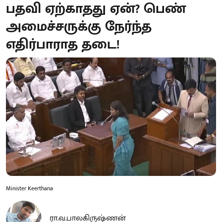
பதவி ஏற்காதது ஏன்? பெண்
அமைச்சருக்கு நேர்ந்த
எதிர்பாராத தடை!
Minister Keerthana
ரா.வ.பாலகிருஷ்ணன்