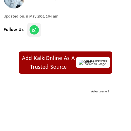
Updated on
:
11 May 2026, 5:04 am
Follow Us
Add KalkiOnline As A
Add as a preferred
source on Google
Trusted Source
Advertisement