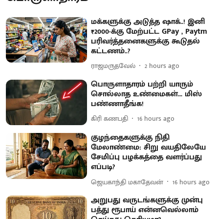
மக்களுக்கு அடுத்த ஷாக்..! இனி
₹2000-க்கு மேற்பட்ட GPay , Paytm
பரிவர்த்தனைகளுக்கு கூடுதல்
கட்டணம்..?
ராஜமருதவேல்
2 hours ago
பொருளாதாரம் பற்றி யாரும்
சொல்லாத உண்மைகள்... மிஸ்
பண்ணாதீங்க!
கிரி கணபதி
16 hours ago
குழந்தைகளுக்கு நிதி
மேலாண்மை: சிறு வயதிலேயே
சேமிப்பு பழக்கத்தை வளர்ப்பது
எப்படி?
ஜெயகாந்தி மகாதேவன்
16 hours ago
அறுபது வருடங்களுக்கு முன்பு
பத்து ரூபாய் என்னவெல்லாம்