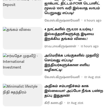
ஜாக்பாட் திட்டம்:FCNR டெபாசிட்
மூலம் 100% வரி இல்லாத லாபம்
பெறுவது எப்படி?
கே.எஸ்.கிருஷ்ணவேனி
8 hours ago
4 நாட்களில் ரூ.6,120 உயர்வு..!
இல்லத்தரசிகளுக்கு இடியை
இறக்கிய தங்கம் விலை.!
ரா.வ.பாலகிருஷ்ணன்
15 hours ago
அமெரிக்க பங்குகளில் முதலீடு
செய்வது எப்படி?
இந்தியர்களுக்கான எளிய
வழிகாட்டி!
கே.எஸ்.கிருஷ்ணவேனி
07 Aug 2026
அதிகம் சம்பாதிச்சும் காசு
இல்லையா? அப்போ நீங்க பண்ற
தப்பு இதுதான்!
கிரி கணபதி
07 Aug 2026