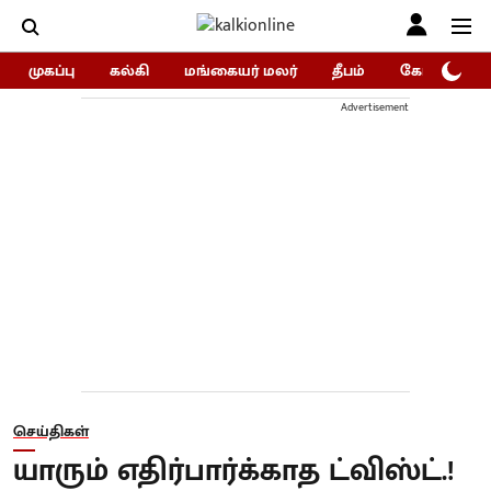
முகப்பு
கல்கி
மங்கையர் மலர்
தீபம்
கோகுலம்/Go
Advertisement
செய்திகள்
யாரும் எதிர்பார்க்காத ட்விஸ்ட்.!