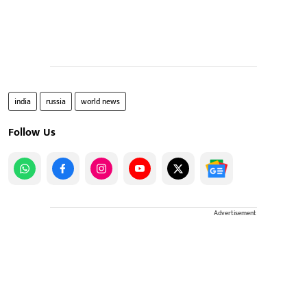
india
russia
world news
Follow Us
Advertisement