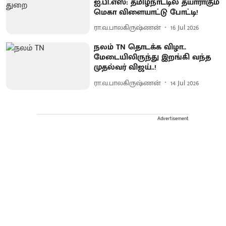
ஐ.பி.எஸ்: தமிழ்நாட்டில் தயாராகும்
மெகா விளையாட்டு போட்டி!
ரா.வ.பாலகிருஷ்ணன்
16 Jul 2026
நலம் TN தொடக்க விழா..
மேடையிலிருந்து இறங்கி வந்த
முதல்வர் விஜய்..!
ரா.வ.பாலகிருஷ்ணன்
14 Jul 2026
Advertisement