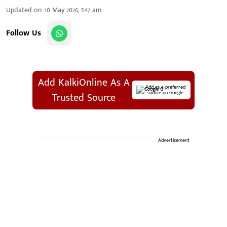
Updated on
:
10 May 2026, 5:47 am
Follow Us
Add KalkiOnline As A
Add as a preferred
source on Google
Trusted Source
Advertisement