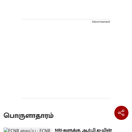
Advertisement
பொருளாதாரம்
NRI-களுக்கு ஆர்.பி.ஐ-யின்