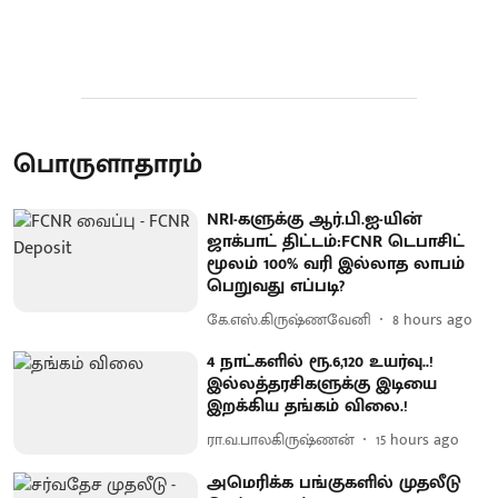
பொருளாதாரம்
NRI-களுக்கு ஆர்.பி.ஐ-யின்
ஜாக்பாட் திட்டம்:FCNR டெபாசிட்
மூலம் 100% வரி இல்லாத லாபம்
பெறுவது எப்படி?
கே.எஸ்.கிருஷ்ணவேனி
8 hours ago
4 நாட்களில் ரூ.6,120 உயர்வு..!
இல்லத்தரசிகளுக்கு இடியை
இறக்கிய தங்கம் விலை.!
ரா.வ.பாலகிருஷ்ணன்
15 hours ago
அமெரிக்க பங்குகளில் முதலீடு