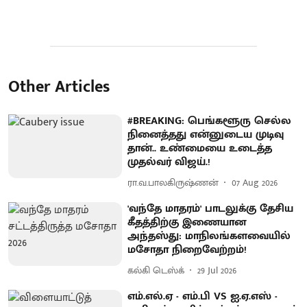
Other Articles
#BREAKING: பெங்களூரு செல்ல
நினைத்தது என்னுடைய முடிவு
தான்.. உண்மையை உடைத்த
முதல்வர் விஜய்.!
ரா.வ.பாலகிருஷ்ணன்
07 Aug 2026
'வந்தே மாதரம்' பாடலுக்கு தேசிய
கீதத்திற்கு இணையான
அந்தஸ்து: மாநிலங்களவையில்
மசோதா நிறைவேற்றம்!
கல்கி டெஸ்க்
29 Jul 2026
எம்.எல்.ஏ - எம்.பி VS ஐ.ஏ.எஸ் -