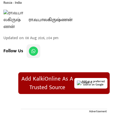
Russia - India
ரா.வ.பாலகிருஷ்ணன்
Updated on
:
08 Aug 2026, 2:04 pm
Follow Us
Add KalkiOnline As A
Add as a preferred
source on Google
Trusted Source
Advertisement