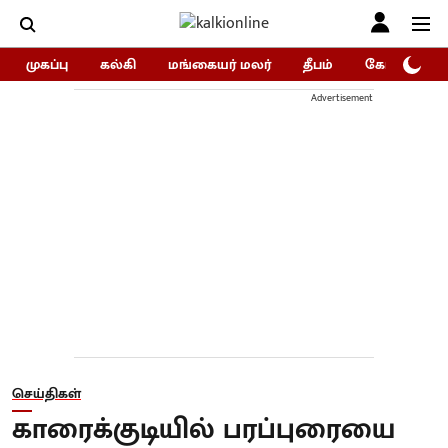
முகப்பு
கல்கி
மங்கையர் மலர்
தீபம்
கோகுலம்/Go
Advertisement
செய்திகள்
காரைக்குடியில் பரப்புரையை