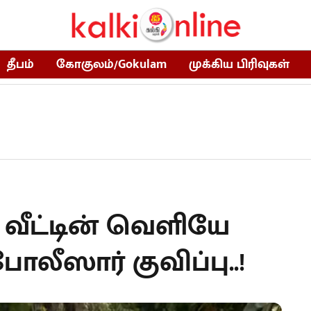
தீபம்
கோகுலம்/Gokulam
முக்கிய பிரிவுகள்
் வீட்டின் வெளியே
போலீஸார் குவிப்பு..!