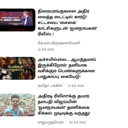
திரையரங்குகளை அதிர
வைத்த டைட்டில் கார்டு!
சட்டசபை ‘சைகை’
காட்சிகளுடன் ‘ஜனநாயகன்’
ரிலீஸ்..!
கே.எஸ்.கிருஷ்ணவேனி
23 Jul 2026
அச்சமில்லை... ஆயத்தமாய்
இருக்கிறோம்! தனியாக
வசிக்கும் பெண்களுக்கான
பாதுகாப்பு கையேடு!
கவிதா பக்கிள்
21 Jul 2026
அதிரடி ரிலீஸுக்கு தயார்:
தளபதி விஜய்யின்
‘ஜனநாயகன்’ தணிக்கை
சிக்கல் முடிவுக்கு வந்தது!
ராஜமருதவேல்
02 Jul 2026