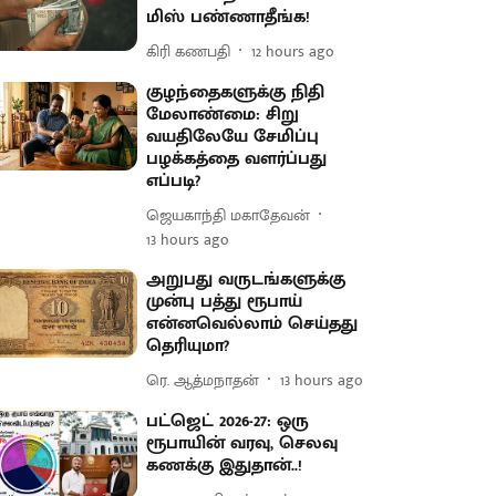
மிஸ் பண்ணாதீங்க!
கிரி கணபதி
12 hours ago
குழந்தைகளுக்கு நிதி
மேலாண்மை: சிறு
வயதிலேயே சேமிப்பு
பழக்கத்தை வளர்ப்பது
எப்படி?
ஜெயகாந்தி மகாதேவன்
13 hours ago
அறுபது வருடங்களுக்கு
முன்பு பத்து ரூபாய்
என்னவெல்லாம் செய்தது
தெரியுமா?
ரெ. ஆத்மநாதன்
13 hours ago
பட்ஜெட் 2026-27: ஒரு
ரூபாயின் வரவு, செலவு
கணக்கு இதுதான்..!