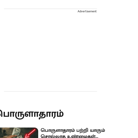
Advertisement
பொருளாதாரம்
பொருளாதாரம் பற்றி யாரும்
சொல்லாத உண்மைகள்...