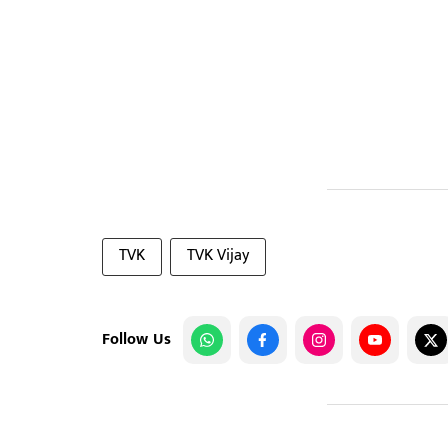
TVK
TVK Vijay
Follow Us