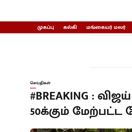
முகப்பு
கல்கி
மங்கையர் மலர்
செய்திகள்
#BREAKING : விஜய
50க்கும் மேற்பட்ட 