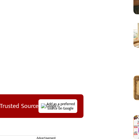
Trusted Source
Add as a preferred
source on Google
Advertisement