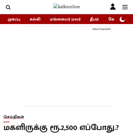
முகப்பு
கல்கி
மங்கையர் மலர்
தீபம்
கோகுலம்/Go
Advertisement
செய்திகள்
மகளிருக்கு ரூ.2,500 எப்போது.?