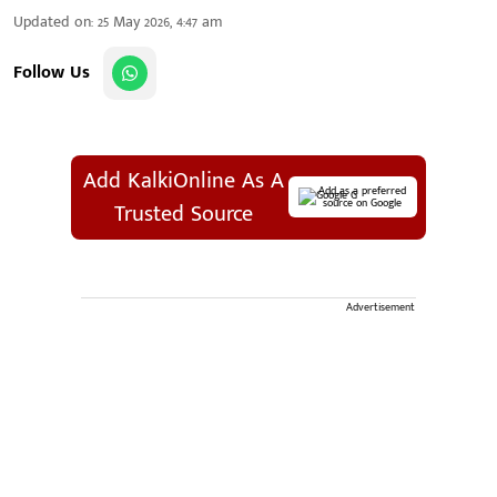
Updated on
:
25 May 2026, 4:47 am
Follow Us
Add KalkiOnline As A
Add as a preferred
source on Google
Trusted Source
Advertisement