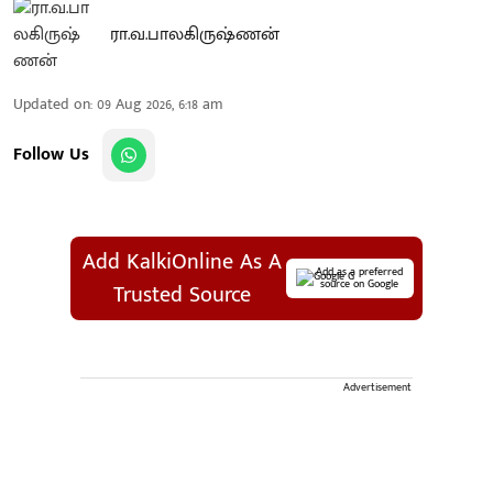
ரா.வ.பாலகிருஷ்ணன்
Updated on
:
09 Aug 2026, 6:18 am
Follow Us
Add KalkiOnline As A
Add as a preferred
source on Google
Trusted Source
Advertisement