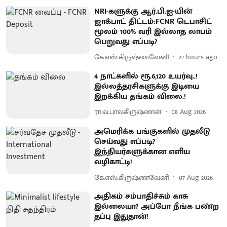
NRI-களுக்கு ஆர்.பி.ஐ-யின்
ஜாக்பாட் திட்டம்:FCNR டெபாசிட்
மூலம் 100% வரி இல்லாத லாபம்
பெறுவது எப்படி?
கே.எஸ்.கிருஷ்ணவேனி
22 hours ago
4 நாட்களில் ரூ.6,120 உயர்வு..!
இல்லத்தரசிகளுக்கு இடியை
இறக்கிய தங்கம் விலை.!
ரா.வ.பாலகிருஷ்ணன்
08 Aug 2026
அமெரிக்க பங்குகளில் முதலீடு
செய்வது எப்படி?
இந்தியர்களுக்கான எளிய
வழிகாட்டி!
கே.எஸ்.கிருஷ்ணவேனி
07 Aug 2026
அதிகம் சம்பாதிச்சும் காசு
இல்லையா? அப்போ நீங்க பண்ற
தப்பு இதுதான்!