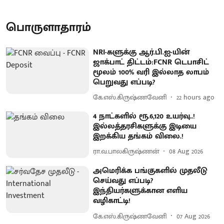
பொருளாதாரம்
NRI-களுக்கு ஆர்.பி.ஐ-யின்
ஜாக்பாட் திட்டம்:FCNR டெபாசிட்
மூலம் 100% வரி இல்லாத லாபம்
பெறுவது எப்படி?
கே.எஸ்.கிருஷ்ணவேனி
22 hours ago
4 நாட்களில் ரூ.6,120 உயர்வு..!
இல்லத்தரசிகளுக்கு இடியை
இறக்கிய தங்கம் விலை.!
ரா.வ.பாலகிருஷ்ணன்
08 Aug 2026
அமெரிக்க பங்குகளில் முதலீடு
செய்வது எப்படி?
இந்தியர்களுக்கான எளிய
வழிகாட்டி!
கே.எஸ்.கிருஷ்ணவேனி
07 Aug 2026