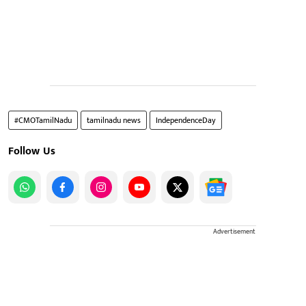
#CMOTamilNadu
tamilnadu news
IndependenceDay
Follow Us
Advertisement