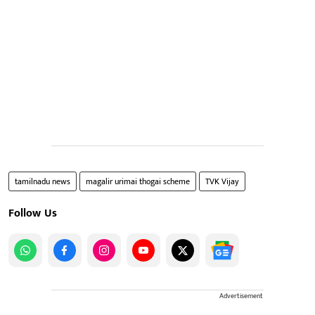
tamilnadu news
magalir urimai thogai scheme
TVK Vijay
Follow Us
Advertisement