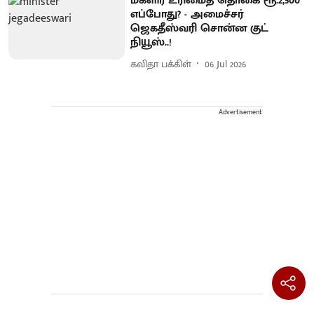
மகளிர் உரிமைத் தொகை ரூ.2,500
எப்போது? - அமைச்சர்
ஜெகதீஸ்வரி சொன்ன குட்
நியூஸ்..!
கவிதா பக்கிள்
06 Jul 2026
Advertisement