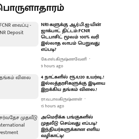
பொருளாதாரம்
NRI-களுக்கு ஆர்.பி.ஐ-யின்
ஜாக்பாட் திட்டம்:FCNR
டெபாசிட் மூலம் 100% வரி
இல்லாத லாபம் பெறுவது
எப்படி?
கே.எஸ்.கிருஷ்ணவேனி
9 hours ago
4 நாட்களில் ரூ.6,120 உயர்வு..!
இல்லத்தரசிகளுக்கு இடியை
இறக்கிய தங்கம் விலை.!
ரா.வ.பாலகிருஷ்ணன்
15 hours ago
அமெரிக்க பங்குகளில்
முதலீடு செய்வது எப்படி?
இந்தியர்களுக்கான எளிய
வழிகாட்டி!