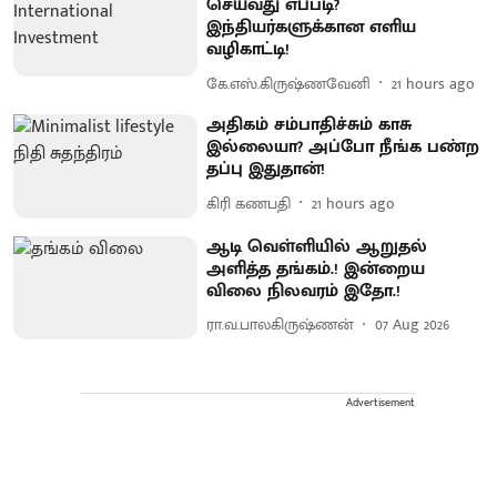
செய்வது எப்படி?
இந்தியர்களுக்கான எளிய
வழிகாட்டி!
கே.எஸ்.கிருஷ்ணவேனி
21 hours ago
அதிகம் சம்பாதிச்சும் காசு
இல்லையா? அப்போ நீங்க பண்ற
தப்பு இதுதான்!
கிரி கணபதி
21 hours ago
ஆடி வெள்ளியில் ஆறுதல்
அளித்த தங்கம்.! இன்றைய
விலை நிலவரம் இதோ.!
ரா.வ.பாலகிருஷ்ணன்
07 Aug 2026
Advertisement