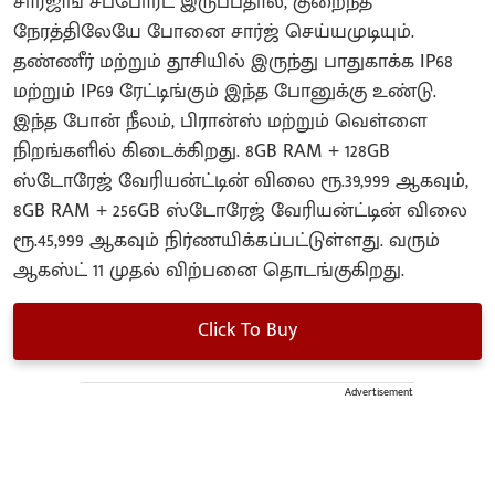
சார்ஜிங் சப்போர்ட் இருப்பதால், குறைந்த
நேரத்திலேயே போனை சார்ஜ் செய்யமுடியும்.
தண்ணீர் மற்றும் தூசியில் இருந்து பாதுகாக்க IP68
மற்றும் IP69 ரேட்டிங்கும் இந்த போனுக்கு உண்டு.
இந்த போன் நீலம், பிரான்ஸ் மற்றும் வெள்ளை
நிறங்களில் கிடைக்கிறது. 8GB RAM + 128GB
ஸ்டோரேஜ் வேரியன்ட்டின் விலை ரூ.39,999 ஆகவும்,
8GB RAM + 256GB ஸ்டோரேஜ் வேரியன்ட்டின் விலை
ரூ.45,999 ஆகவும் நிர்ணயிக்கப்பட்டுள்ளது. வரும்
ஆகஸ்ட் 11 முதல் விற்பனை தொடங்குகிறது.
Click To Buy
Advertisement