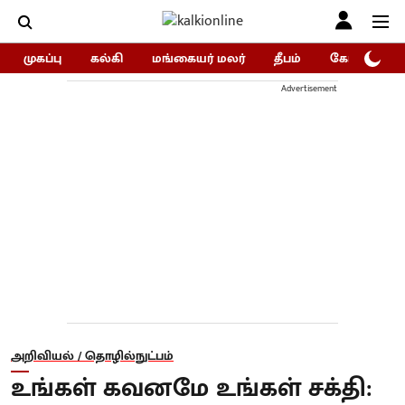
முகப்பு
கல்கி
மங்கையர் மலர்
தீபம்
கோகுலம்/Go
Advertisement
அறிவியல் / தொழில்நுட்பம்
உங்கள் கவனமே உங்கள் சக்தி: