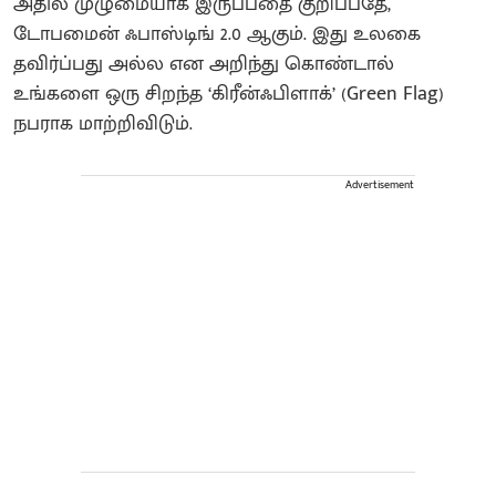
அதில் முழுமையாக இருப்பதை குறிப்பதே,
டோபமைன் ஃபாஸ்டிங் 2.0 ஆகும். இது உலகை
தவிர்ப்பது அல்ல என அறிந்து கொண்டால்
உங்களை ஒரு சிறந்த ‘கிரீன்ஃபிளாக்’ (Green Flag)
நபராக மாற்றிவிடும்.
Advertisement