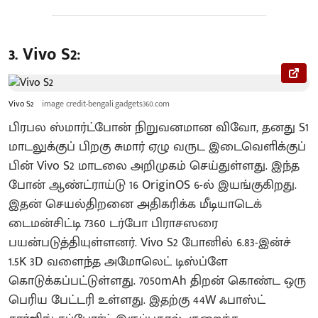
3. Vivo S2:
Vivo S2
image credit-bengali.gadgets360.com
பிரபல ஸ்மார்ட்போன் நிறுவனமான விவோ, தனது S1
மாடலுக்குப் பிறகு சுமார் ஏழு வருட இடைவெளிக்குப்
பின் Vivo S2 மாடலை அறிமுகம் செய்துள்ளது. இந்த
போன் ஆண்ட்ராய்டு 16 OriginOS 6-ல் இயங்குகிறது.
இதன் செயல்திறனை அதிகரிக்க மீடியாடெக்
டைமன்சிட்டி 7360 டர்போ பிராசஸரை
பயன்படுத்தியுள்ளனர். Vivo S2 போனில் 6.83-இன்ச்
1.5K 3D வளைந்த அமோலெட் டிஸ்ப்ளே
கொடுக்கப்பட்டுள்ளது. 7050mAh திறன் கொண்ட ஒரு
பெரிய பேட்டரி உள்ளது. இதற்கு 44W ஃபாஸ்ட்