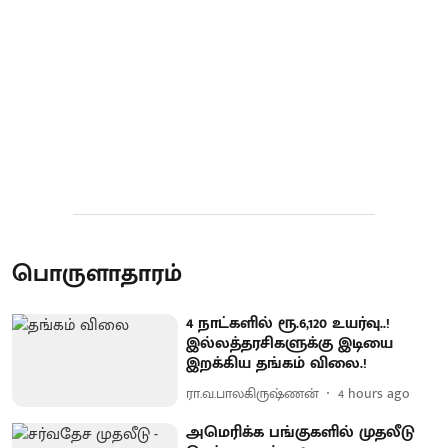
பொருளாதாரம்
4 நாட்களில் ரூ.6,120 உயர்வு..!
இல்லத்தரசிகளுக்கு இடியை
இறக்கிய தங்கம் விலை.!
ரா.வ.பாலகிருஷ்ணன்
4 hours ago
அமெரிக்க பங்குகளில் முதலீடு