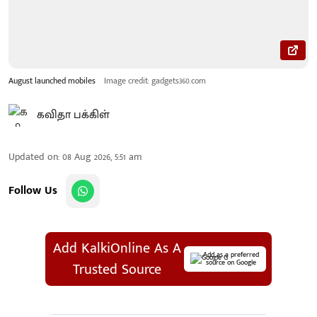
August launched mobiles
Image credit: gadgets360.com
கவிதா பக்கிள்
Updated on
:
08 Aug 2026, 5:51 am
Follow Us
Add KalkiOnline As A
Add as a preferred
source on Google
Trusted Source