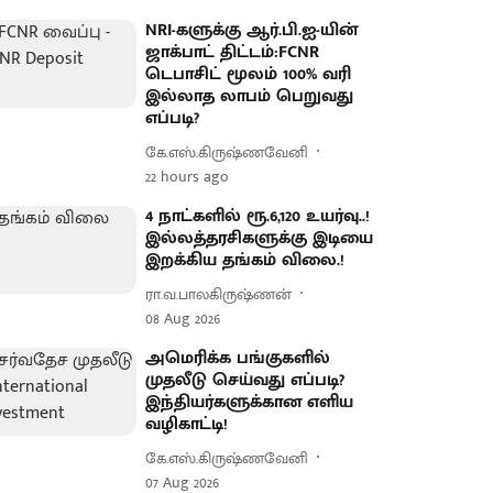
NRI-களுக்கு ஆர்.பி.ஐ-யின்
ஜாக்பாட் திட்டம்:FCNR
டெபாசிட் மூலம் 100% வரி
இல்லாத லாபம் பெறுவது
எப்படி?
கே.எஸ்.கிருஷ்ணவேனி
22 hours ago
4 நாட்களில் ரூ.6,120 உயர்வு..!
இல்லத்தரசிகளுக்கு இடியை
இறக்கிய தங்கம் விலை.!
ரா.வ.பாலகிருஷ்ணன்
08 Aug 2026
அமெரிக்க பங்குகளில்
முதலீடு செய்வது எப்படி?
இந்தியர்களுக்கான எளிய
வழிகாட்டி!
கே.எஸ்.கிருஷ்ணவேனி
07 Aug 2026