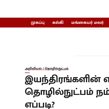
முகப்பு
கல்கி
மங்கையர் மலர்
அறிவியல் / தொழில்நுட்பம்
இயந்திரங்களின் எழ
தொழில்நுட்பம் ந
எப்படி?