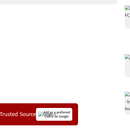
Trusted Source
Add as a preferred
source on Google