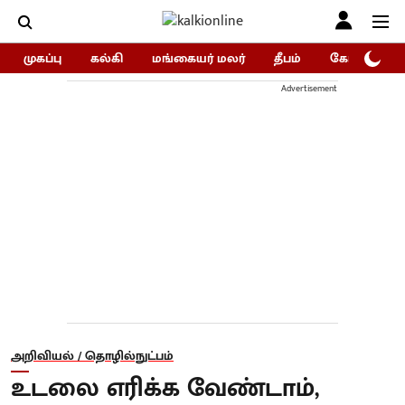
முகப்பு
கல்கி
மங்கையர் மலர்
தீபம்
கோகுலம்/Go
Advertisement
அறிவியல் / தொழில்நுட்பம்
உடலை எரிக்க வேண்டாம்,