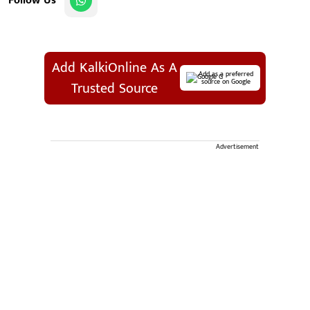
Follow Us
Add KalkiOnline As A
Add as a preferred
source on Google
Trusted Source
Advertisement