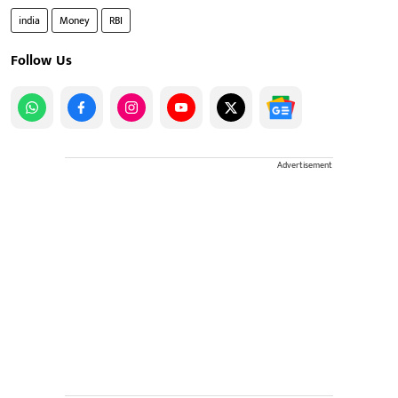
india
Money
RBI
Follow Us
Advertisement