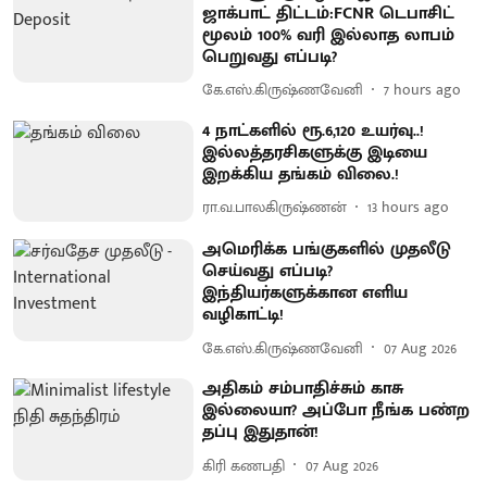
ஜாக்பாட் திட்டம்:FCNR டெபாசிட்
மூலம் 100% வரி இல்லாத லாபம்
பெறுவது எப்படி?
கே.எஸ்.கிருஷ்ணவேனி
7 hours ago
4 நாட்களில் ரூ.6,120 உயர்வு..!
இல்லத்தரசிகளுக்கு இடியை
இறக்கிய தங்கம் விலை.!
ரா.வ.பாலகிருஷ்ணன்
13 hours ago
அமெரிக்க பங்குகளில் முதலீடு
செய்வது எப்படி?
இந்தியர்களுக்கான எளிய
வழிகாட்டி!
கே.எஸ்.கிருஷ்ணவேனி
07 Aug 2026
அதிகம் சம்பாதிச்சும் காசு
இல்லையா? அப்போ நீங்க பண்ற
தப்பு இதுதான்!
கிரி கணபதி
07 Aug 2026