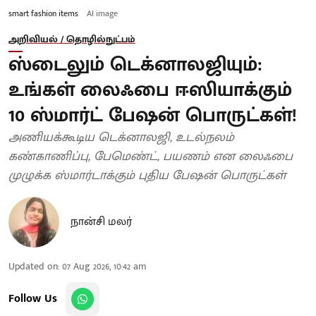
smart fashion items
AI image
அறிவியல் / தொழில்நுட்பம்
ஸ்டைலும் டெக்னாலஜியும்:
உங்கள் லைஃபை ஈஸியாக்கும்
10 ஸ்மார்ட் பேஷன் பொருட்கள்!
அணியக்கூடிய டெக்னாலஜி, உடல்நலம்
கண்காணிப்பு, பேமெண்ட், பயணம் என லைஃபை
முழுக்க ஸ்மார்டாக்கும் புதிய பேஷன் பொருட்கள்
நான்சி மலர்
Updated on
:
07 Aug 2026, 10:42 am
Follow Us