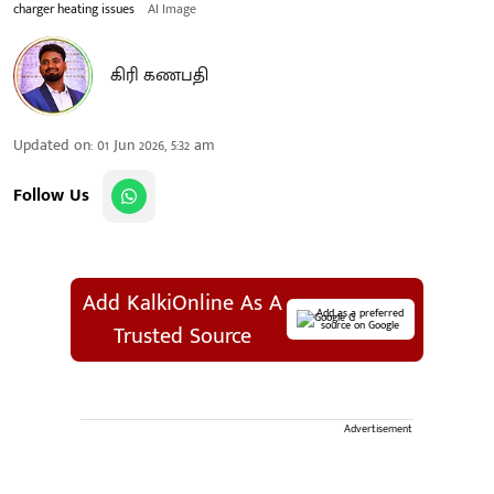
charger heating issues
AI Image
கிரி கணபதி
Updated on
:
01 Jun 2026, 5:32 am
Follow Us
Add KalkiOnline As A
Add as a preferred
source on Google
Trusted Source
Advertisement