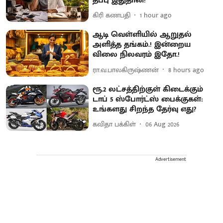
தப்பு இதுதான்!
கிரி கணபதி
1 hour ago
ஆடி வெள்ளியில் ஆறுதல்
அளித்த தங்கம்.! இன்றைய
விலை நிலவரம் இதோ.!
ரா.வ.பாலகிருஷ்ணன்
8 hours ago
ரூ.2 லட்சத்திற்குள் கிடைக்கும்
டாப் 5 ஸ்போர்ட்ஸ் பைக்குகள்:
உங்களது சிறந்த தேர்வு எது?
கவிதா பக்கிள்
06 Aug 2026
Advertisement