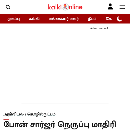
முகப்பு
கல்கி
மங்கையர் மலர்
தீபம்
கோகுலம்/Go
Advertisement
அறிவியல் / தொழில்நுட்பம்
போன் சார்ஜர் நெருப்பு மாதிரி