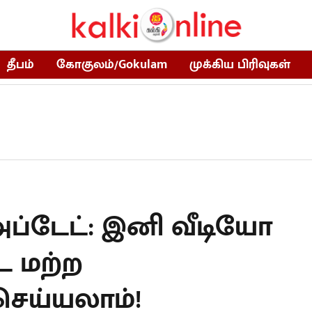
தீபம்
கோகுலம்/Gokulam
முக்கிய பிரிவுகள்
 அப்டேட்: இனி வீடியோ
ே மற்ற
ெய்யலாம்!