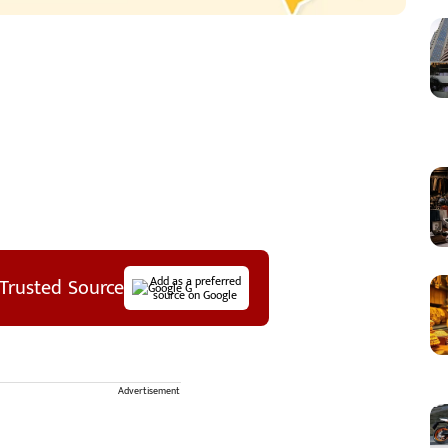
Trusted Source
Add as a preferred
source on Google
Advertisement