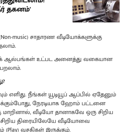
த்துவிடலாம்!
ர் தகனம்'
on-music) சாதாரண வீடியோக்களுக்கு
தலாம்.
சிக் ஆல்பங்கள் உட்பட அனைத்து வகையான
ெறலாம்.
ு?
் எளிது. நீங்கள் யூடியூப் ஆப்பில் ஏதேனும்
ருக்கும்போது, நேரடியாக ஹோம் பட்டனை
ு மாறினால், வீடியோ தானாகவே ஒரு சிறிய
்தச் சிறிய திரையிலேயே வீடியோவை
் (Play) வசதிகள் இருக்கும்.