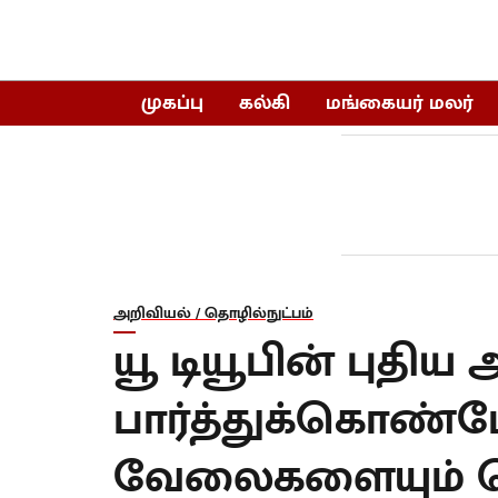
முகப்பு
கல்கி
மங்கையர் மலர்
அறிவியல் / தொழில்நுட்பம்
யூ டியூபின் புதிய
பார்த்துக்கொண்ட
வேலைகளையும் ச