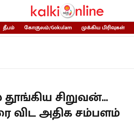
தீபம்
கோகுலம்/Gokulam
முக்கிய பிரிவுகள்
ூங்கிய சிறுவன்...
ை விட அதிக சம்பளம்