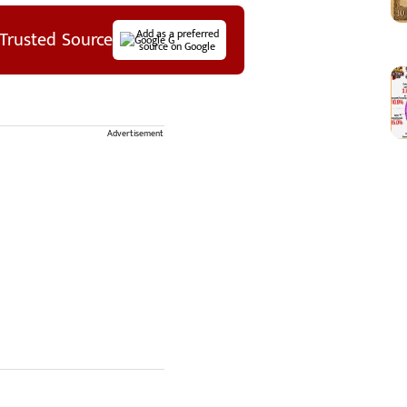
Trusted Source
Add as a preferred
source on Google
Advertisement