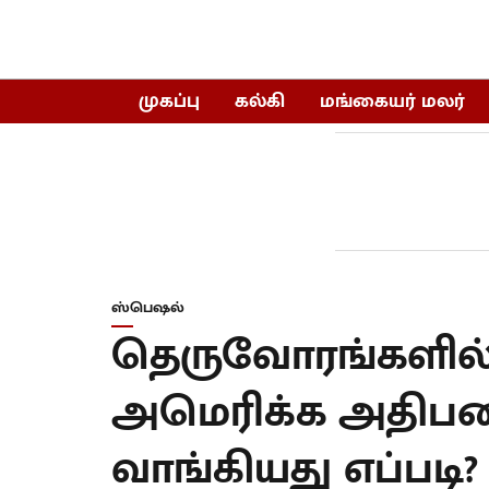
முகப்பு
கல்கி
மங்கையர் மலர்
ஸ்பெஷல்
தெருவோரங்களில் த
அமெரிக்க அதிபர
வாங்கியது எப்படி?