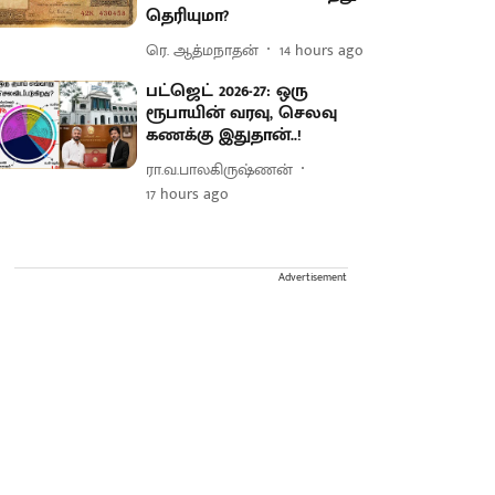
தெரியுமா?
ரெ. ஆத்மநாதன்
14 hours ago
பட்ஜெட் 2026-27: ஒரு
ரூபாயின் வரவு, செலவு
கணக்கு இதுதான்..!
ரா.வ.பாலகிருஷ்ணன்
17 hours ago
Advertisement